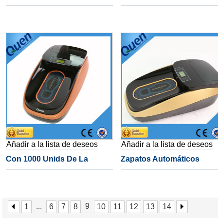
De La Máquina De Equipo
La Cubierta Del Zapato
Dental
Zapato Automático Cubier
De La Máquina
Añadir a la lista de deseos
Añadir a la lista de deseos
Con 1000 Unids De La
Zapatos Automáticos
Cubierta Del Zapato Zapato
Cubren Máquina
Automático Cubierta De La
Dispensador
...
9
1
6
7
8
10
11
12
13
14
Máquina