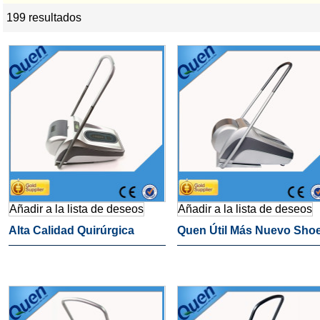
199 resultados
lista
Añadir a la lista de deseos
Añadir a la lista de deseos
Alta Calidad Quirúrgica
Quen Útil Más Nuevo Sho
Equipo Zapatos Cubierta
Auto Dispensador De La
Envoltura Para Médica
Cubierta Para Bienes Raí