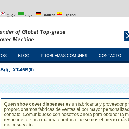
한국의
العربية
Deutsch
Español
ий
Türk
TOS
BLOG
PROBLEMAS COMUNES
CONTACTO
B(I)
、
XT-46B(II)
Quen shoe cover dispenser
es un fabricante y proveedor p
proporcionamos fábricas de
ventas al por mayor personaliza
contrato. Comuníquese con nosotros ahora para obtener la m
responder de una manera oportuna, no somos el precio más 
mejor servicio.