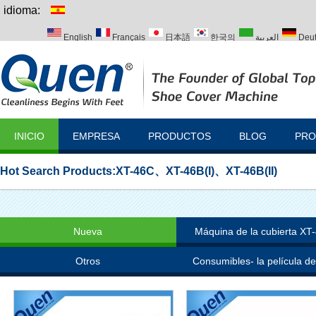
idioma:
English
Français
日本語
한국의
العربية
Deu
Italiano
Português
Русский
Türk
INICIO
EMPRESA
PRODUCTOS
BLOG
PRO
Hot Search Products:
XT-46C
、
XT-46B(I)
、
XT-46B(II)
Nueva
Máquina de la cubierta XT
Otros
Consumibles- la película de