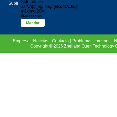
Solo admite
Subir
.rar/.zip/.jpg/.png/.gif/.doc/.xls/.pdf,
máximo 20M
Accesorios
Mandar
Empresa
Noticias
Contacto
Problemas comunes
N
Copyright © 2026
Zhejiang Quen Technology C