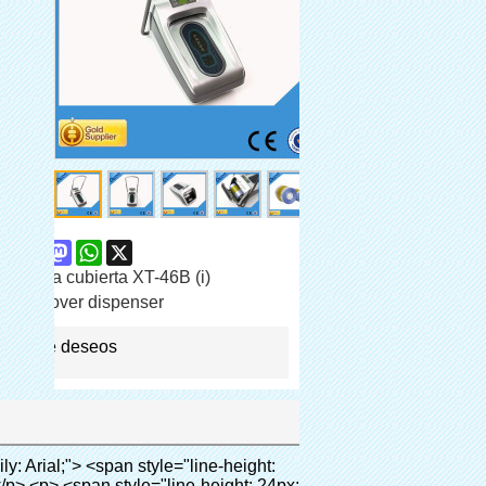
are
Facebook
Pinterest
Mastodon
WhatsApp
X
a de la cubierta XT-46B (i)
shoe cover dispenser
 lista de deseos
b-hxybu" style="padding: 8px 0px; border-bottom-style: solid;"> <span style="background-color: #ddd; color: #333; font-weight: bold; padding: 8px 10px; line-height: 12px;"> Ventajas del producto </span> </div> <div style="padding: 10px 0px;"> <p>&nbsp;</p> <table class="aliDataTable" style="width: 600px; height: 436px;"><tbody> <tr style="height: 34.35pt;" align="left"><td style="width: 598pt;" colspan="2" valign="center"><p> <span style="line-height: normal; font-weight: bold; font-size: 12pt; font-family: Arial;"> Ventaja de Quen Shoe machine: </span> </p></td></tr> <tr style="height: 53.95pt;" align="left"> <td style="width: 181.85pt;" valign="center"><p><span style="line-height: normal; font-weight: bold; font-family: arial, helvetica, sans-serif; color: #008000; font-size: 14px;">1. Económico&nbsp; &nbsp;&nbsp;</span></p></td> <td style="width: 416.15pt;" valign="center"> <p> <span style="line-height: normal; font-family: arial, helvetica, sans-serif; font-size: 14px;"> El costo de nuestra película de PVC cubierta del zapato es económico que los tradicionales, el espesor es 28&mu;m </span> </p> <p> <span style="line-height: normal; font-family: arial, helvetica, sans-serif; font-size: 14px;"> Es más durable </span> </p> </td> </tr> <tr style="height: 52pt;" align="left"> <td valign="center"><p><span style="line-height: normal; font-weight: bold; font-family: arial, helvetica, sans-serif; color: #008000; font-size: 14px;">2. Gran capacidad</span></p></td> <td valign="center"> <p> <span style="line-height: normal; font-family: arial, helvetica, sans-serif; font-size: 14px;"> Un rollo de película puede hacer 800 pares cubierta del zapato, para otros máquina de la cubierta, </span> </p> <p> <span style="line-height: normal; font-family: arial, helvetica, sans-serif; font-size: 14px;"> La capacidad es de sólo 50-100 pares de zapatos cubierta </span> </p> </td> </tr> <tr style="height: 53pt;" align="left"> <td valign="center"><p><span style="line-height: normal; font-weight: bold; font-family: arial, helvetica, sans-serif; color: #008000; font-size: 14px;">3. Larga vida útil</span></p></td> <td valign="center"><p> <span style="line-height: normal; font-family: arial, helvetica, sans-serif; font-size: 14px;"> La desi </span> <span style="line-height: normal; font-family: arial, helvetica, sans-serif; font-size: 14px;"> GN vida es 600,000 veces </span> </p></td> </tr> <tr style="height: 51pt;" align="left"> <td valign="