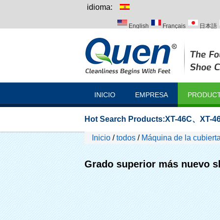
idioma:
English
Français
日本語
Italiano
Português
Русск
INICIO
EMPRESA
PRODUC
Hot Search Products:
XT-46C
、
XT-46
Inicio
/
todos
/
Máquina de la cubierta
Grado superior más nuevo sh