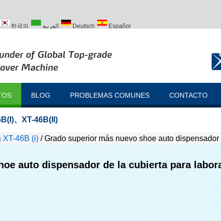
한국의
العربية
Deutsch
Español
ий
Türk
TOS
BLOG
PROBLEMAS COMUNES
CONTACTO
B(I)
、
XT-46B(II)
 XT-46B (i)
/
Grado superior más nuevo shoe auto dispensador d
oe auto dispensador de la cubierta para labor