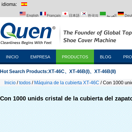
idioma:
English
Français
日本語
한국의
العربية
Deu
Italiano
Português
Русский
Türk
INICIO
EMPRESA
PRODUCTOS
BLOG
PRO
Hot Search Products:
XT-46C
、
XT-46B(I)
、
XT-46B(II)
Inicio
/
todos
/
Máquina de la cubierta XT-46C
/
Con 1000 unid
Con 1000 unids cristal de la cubierta del zapa