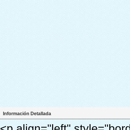
Información Detallada
<p align="left" style="border: 0px; font-family: Arial, Helvetica; line-height: 18px; vertical-align: baseline; word-wrap: break-word; color: #333333;"> <span style="line-height: 27px; margin: 0px; padding: 0px; border: 0px; font-size: 18px; font-style: inherit; font-weight: inherit; vertical-align: baseline;"> <span style="line-height: 27px; font-weight: bold;"> <span style="line-height: 27px; margin: 0px; padding: 0px; border: 0px; font-family: Arial; font-size: inherit; font-style: inherit; font-weight: inherit; vertical-align: baseline;"> Nombre del producto: automático máquina de la cubierta </span> </span> </span> </p> <p align="left" style="border: 0px; font-family: Arial, Helvetica; line-height: 18px; vertical-align: baseline; word-wrap: break-word; color: #333333;"> <span style="line-height: 27px; margin: 0px; padding: 0px; border: 0px; font-size: 18px; font-style: inherit; font-weight: inherit; vertical-align: baseline;"> <span style="line-height: 27px; font-weight: bold;"> <span style="line-height: 27px; margin: 0px; padding: 0px; border: 0px; font-family: Arial; font-size: inherit; font-style: inherit; font-weight: inherit; vertical-align: baseline;"> Modelo no.: XT-46C </span> </span> </span> </p> <p align="left" style="border: 0px; font-family: Arial, Helvetica; line-height: 18px; vertical-align: baseline; word-wrap: break-word; color: #333333;">&nbsp;</p> <p align="left" style="border: 0px; font-family: Arial, Helvetica; line-height: 18px; vertical-align: baseline; word-wrap: break-word; color: #333333;">&nbsp;</p> <div id="ali-anchor-AliPostDhMb-clgdl" style="padding-top: 8px;" data-section="AliPostDhMb-clgdl" data-section-title="Product Uses"> <div id="ali-title-AliPostDhMb-clgdl" style="padding: 8px 0px; border-bottom-style: solid;"> <span style="background-color: #ddd; color: #333; font-weight: bold; padding: 8px 10px; line-height: 12px;"> Producto utiliza </span> </div> <div style="padding: 10px 0px;"> <p>&nbsp;&nbsp;<img src="http://i03.i.aliimg.com/simg/single/icon/placeholder_100x100.png" data-src="http://g01.s.alicdn.com/kf/HTB1v.cvIXXXXXaaXpXXq6xXFXXXJ/200852200/HTB1v.cvIXXXXXaaXpXXq6xXFXXXJ.jpg" data-alt="Con 1000 unids cristal de la cubierta del zapato zapato automático cubierta de la máquina" width="700" style="background-color: #f5f5f5;" ori-width="800" ori-height="970" /> <noscript><img src="http://g01.s.alicdn.com/kf/HTB1v.cvIXXXXXaaXpXXq6xXFXXXJ/200852200/HTB1v.cvIXXXXXaaXpXXq6xXFXXXJ.jpg" alt="Con 1000 unids cristal de la cubierta del zapato zapato automático cubierta de la máquina" width="700" style="background-color: #f5f5f5;" ori-width="800" ori-height="970"></noscript> </p> <p><img src="http://i03.i.aliimg.com/simg/single/icon/placeholder_100x100.png" data-src="http://g04.s.alicdn.com/kf/HTB1AmpcHVXXXXXqXXXXq6xXFXXX3/200852200/HTB1AmpcHVXXXXXqXXXXq6xXFXXX3.jpg" data-alt="Con 1000 unids cristal de la cubierta del zapato zapato automático cubierta de la máquina" width="700" style="background-color: #f5f5f5;" ori-width="590" ori-height="588" /> <noscript><img src="http://g04.s.alicdn.com/kf/HTB1AmpcHVXXXXXqXXXXq6xXFXXX3/200852200/HTB1AmpcHVXXXXXqXXXXq6xXFXXX3.jpg" alt="Con 1000 unids cristal de la cubierta del zapato zapato automático cubierta de la máquina" width="700" style="background-color: #f5f5f5;" ori-width="590" ori-height="588"></noscript> </p> <p>&nbsp;</p> </div> </div> <div id="ali-anchor-AliPostDhMb-iodkx" style="padding-top: 8px;" data-section="AliPostDhMb-iodkx" data-section-title="Technology"> <div id="ali-title-AliPostDhMb-iodkx" style="padding: 8px 0px; border-bottom-style: solid;"> <span style="background-color: #ddd; color: #333; font-weight: bold; padding: 8px 10px; line-height: 12px;"> Tecnología </span> </div> <div style="padding: 10px 0px;"> <p>&nbsp;</p> <p style="background-color: #f5f5f5;"> <span style="line-height: normal; font-family: Arial;"> Esta máquina de la cubierta automática utiliza el principio de que <span style="line-height: 21px; color: #0000ff;"> <strong> <span style="line-height: 21px; color: #99cc00;"> <em> T </em> </span> </strong> </span> </span> <strong> <span style="line-height: 21px; color: #99cc00;"> <em> <span style="line-height: normal; font-family: Arial;"> Hermo film retráctil se reducirá en </span> </em> </span> </strong> </p> <p style="background-color: #f5f5f5;"> <span style="line-height: 21px; font-size: 14px;"> <strong> <em> <span style="line-height: normal; font-family: Arial; color: #99cc00;"> Temperatura adecuada </span> </em> </strong> <span style="line-height: normal; font-family: Arial;"> <strong> <em> <span style="line-height: 21px; color: #99cc00;"> . </span> </em> </strong> Tecnología diferente de otros cubierta del zapato </span> <span style="line-height: normal; font-family: Arial;"> Máquina </span> <span style