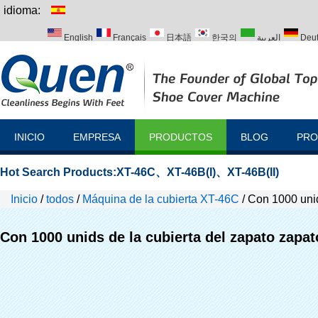
idioma:
English
Français
日本語
한국의
العربية
Deu
Italiano
Português
Русский
Türk
INICIO
EMPRESA
PRODUCTOS
BLOG
PRO
Hot Search Products:
XT-46C
、
XT-46B(I)
、
XT-46B(II)
Inicio
/
todos
/
Máquina de la cubierta XT-46C
/
Con 1000 unid
Con 1000 unids de la cubierta del zapato zapa