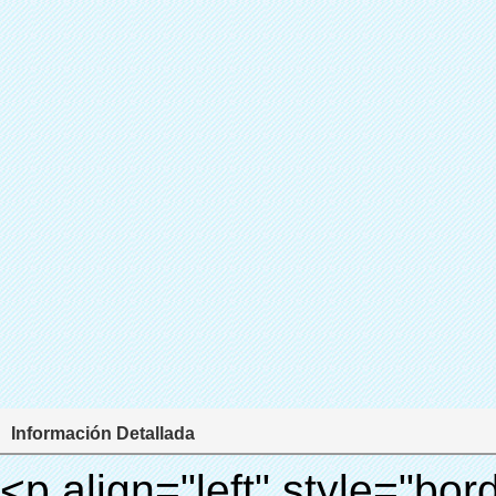
Información Detallada
<p align="left" style="border: 0px; font-family: Arial, Helvetica; line-height: 18px; vertical-align: baseline; word-wrap: break-word; color: #333333;"> <span style="line-height: 27px; margin: 0px; padding: 0px; border: 0px; font-size: 18px; font-style: inherit; font-weight: inherit; vertical-align: baseline;"> <span style="line-height: 27px; font-weight: bold;"> <span style="line-height: 27px; margin: 0px; padding: 0px; border: 0px; font-family: Arial; font-size: inherit; font-style: inherit; font-weight: inherit; vertical-align: baseline;"> Nombre del producto: automático máquina de la cubierta </span> </span> </span> </p> <p align="left" style="border: 0px; font-family: Arial, Helvetica; line-height: 18px; vertical-align: baseline; word-wrap: break-word; color: #333333;"> <span style="line-height: 27px; margin: 0px; padding: 0px; border: 0px; font-size: 18px; font-style: inherit; font-weight: inherit; vertical-align: baseline;"> <span style="line-height: 27px; font-weight: bold;"> <span style="line-height: 27px; margin: 0px; padding: 0px; border: 0px; font-family: Arial; font-size: inherit; font-style: inherit; font-weight: inherit; vertical-align: baseline;"> Modelo no.: XT-46C </span> </span> </span> </p> <p align="left" style="border: 0px; font-family: Arial, Helvetica; line-height: 18px; vertical-align: baseline; word-wrap: break-word; color: #333333;">&nbsp;</p> <p align="left" style="border: 0px; font-family: Arial, Helvetica; line-height: 18px; vertical-align: baseline; word-wrap: break-word; color: #333333;">&nbsp;</p> <div id="ali-anchor-AliPostDhMb-clgdl" style="padding-top: 8px;" data-section="AliPostDhMb-clgdl" data-section-title="Product Uses"> <div id="ali-title-AliPostDhMb-clgdl" style="padding: 8px 0px; border-bottom-style: solid;"> <span style="background-color: #ddd; color: #333; font-weight: bold; padding: 8px 10px; line-height: 12px;"> Producto utiliza </span> </div> <div style="padding: 10px 0px;"> <p>&nbsp;&nbsp;<img src="http://i03.i.aliimg.com/simg/single/icon/placeholder_100x100.png" data-src="http://g01.s.alicdn.com/kf/HTB1v.cvIXXXXXaaXpXXq6xXFXXXJ/200852200/HTB1v.cvIXXXXXaaXpXXq6xXFXXXJ.jpg" data-alt="Con 1000 unids de la cubierta del zapato zapato automático cubierta de la máquina" width="700" style="background-color: #f5f5f5;" ori-width="800" ori-height="970" /> <noscript><img src="http://g01.s.alicdn.com/kf/HTB1v.cvIXXXXXaaXpXXq6xXFXXXJ/200852200/HTB1v.cvIXXXXXaaXpXXq6xXFXXXJ.jpg" alt="Con 1000 unids de la cubierta del zapato zapato automático cubierta de la máquina" width="700" style="background-color: #f5f5f5;" ori-width="800" ori-height="970"></noscript> </p> <p><img src="http://i03.i.aliimg.com/simg/single/icon/placeholder_100x100.png" data-src="http://g04.s.alicdn.com/kf/HTB1AmpcHVXXXXXqXXXXq6xXFXXX3/200852200/HTB1AmpcHVXXXXXqXXXXq6xXFXXX3.jpg" data-alt="Con 1000 unids de la cubierta del zapato zapato automático cubierta de la máquina" width="700" style="background-color: #f5f5f5;" ori-width="590" ori-height="588" /> <noscript><img src="http://g04.s.alicdn.com/kf/HTB1AmpcHVXXXXXqXXXXq6xXFXXX3/200852200/HTB1AmpcHVXXXXXqXXXXq6xXFXXX3.jpg" alt="Con 1000 unids de la cubierta del zapato zapato automático cubierta de la máquina" width="700" style="background-color: #f5f5f5;" ori-width="590" ori-height="588"></noscript> </p> <p>&nbsp;</p> </div> </div> <div id="ali-anchor-AliPostDhMb-iodkx" style="padding-top: 8px;" data-section="AliPostDhMb-iodkx" data-section-title="Technology"> <div id="ali-title-AliPostDhMb-iodkx" style="padding: 8px 0px; border-bottom-style: solid;"> <span style="background-color: #ddd; color: #333; font-weight: bold; padding: 8px 10px; line-height: 12px;"> Tecnología </span> </div> <div style="padding: 10px 0px;"> <p>&nbsp;</p> <p style="background-color: #f5f5f5;"> <span style="line-height: normal; font-family: Arial;"> Esta máquina de la cubierta automática utiliza el principio de que <span style="line-height: 21px; color: #0000ff;"> <strong> <span style="line-height: 21px; color: #99cc00;"> <em> T </em> </span> </strong> </span> </span> <strong> <span style="line-height: 21px; color: #99cc00;"> <em> <span style="line-height: normal; font-family: Arial;"> Hermo film retráctil se reducirá en </span> </em> </span> </strong> </p> <p style="background-color: #f5f5f5;"> <span style="line-height: 21px; font-size: 14px;"> <strong> <em> <span style="line-height: normal; font-family: Arial; color: #99cc00;"> Temperatura adecuada </span> </em> </strong> <span style="line-height: normal; font-family: Arial;"> <strong> <em> <span style="line-height: 21px; color: #99cc00;"> . </span> </em> </strong> Tecnología diferente de otros cubierta del zapato </span> <span style="line-height: normal; font-family: Arial;"> Máquina </span> <span style="line-height: normal; font-fami