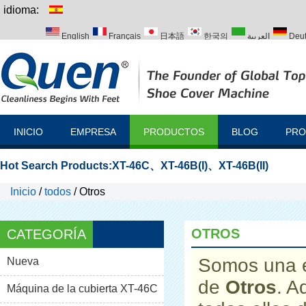
idioma:
English
Français
日本語
한국의
العربية
Deu
Italiano
Português
Русский
Türk
INICIO
EMPRESA
PRODUCTOS
BLOG
PRO
Hot Search Products:
XT-46C
、
XT-46B(I)
、
XT-46B(II)
Inicio
/
todos
/
Otros
OTROS
CATEGORÍA
Somos una e
Nueva
de
Otros
. A
Máquina de la cubierta XT-46C