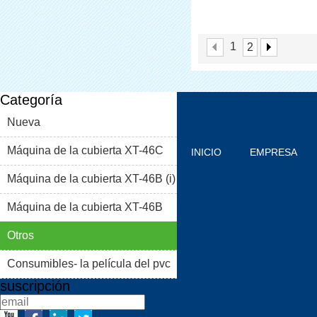
Cubierta De La Máqu
Para Sala Limpia
1
2
Categoría
Nueva
Máquina de la cubierta XT-46C
INICIO
EMPRESA
Máquina de la cubierta XT-46B (i)
PRODUCTOS
BLOG
Máquina de la cubierta XT-46B
PROBLEMAS COMUNES
(II)
Otros
CONTACTO
Consumibles- la película del pvc
suscripción