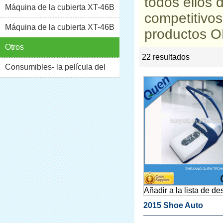
todos ellos 
Máquina de la cubierta XT-46B
competitivo
(i)
Máquina de la cubierta XT-46B
productos O
(II)
Otros
22 resultados
list
rate
Consumibles- la película del
pvc
Añadir a la lista de d
2015 Shoe Auto