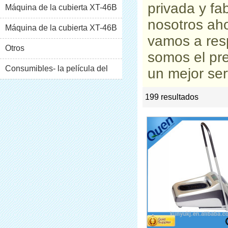
privada
y
fa
Máquina de la cubierta XT-46B
nosotros aho
(i)
Máquina de la cubierta XT-46B
vamos a res
(II)
Otros
somos el pr
Consumibles- la película del
un mejor ser
pvc
199 resultados
list
rate