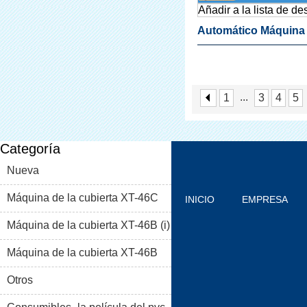
Añadir a la lista de d
Automático Máquina
Cubierta De La Zapat
Sala Limpia
...
1
3
4
5
Categoría
Nueva
Máquina de la cubierta XT-46C
INICIO
EMPRESA
Máquina de la cubierta XT-46B (i)
PRODUCTOS
BLOG
Máquina de la cubierta XT-46B
PROBLEMAS COMUNES
(II)
Otros
CONTACTO