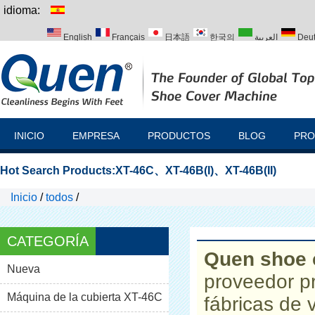
idioma:
English
Français
日本語
한국의
العربية
Deu
Italiano
Português
Русский
Türk
INICIO
EMPRESA
PRODUCTOS
BLOG
PRO
Hot Search Products:
XT-46C
、
XT-46B(I)
、
XT-46B(II)
Inicio
/
todos
/
CATEGORÍA
Quen shoe 
Nueva
proveedor p
Máquina de la cubierta XT-46C
fábricas de