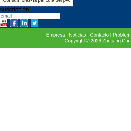
Consumibles- la película del pvc
suscripción
Empresa
Noticias
Contacto
Problem
Copyright © 2026
Zhejiang Que