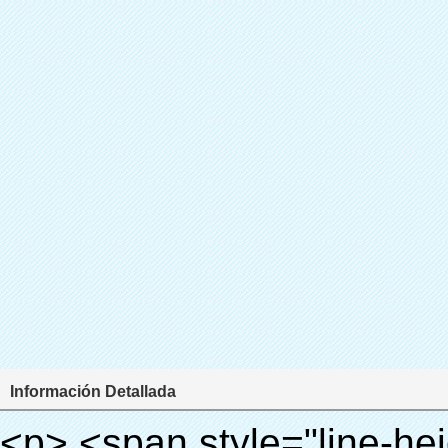
Información Detallada
<p> <span style="line-height: 24px; font-size: 16px;"> <strong> <span style="line-height: 27px; font-family: Arial;"> <span style="line-height: 24px;"> Nombre del producto: automático máquina de la cubierta </span> </span> </strong> </span> </p> <p> <span style="line-height: 24px; font-size: 16px;"> <strong> </strong> <strong> <span style="line-height: 24px; font-family: Arial;"> Modelo no.: XT-46B (i) </span> </strong> </span> </p> <p>&nbsp;&nbsp;</p> <div id="ali-anchor-AliPostDhMb-e46fe" style="padding-top: 8px; background-color: #f5f5f5;" data-section="AliPostDhMb-e46fe" data-section-title="Product Uses"> <div id="ali-title-AliPostDhMb-e46fe" style="padding: 8px 0px; border-bottom-style: solid;"> <span style="background-color: #ddd; color: #333; font-weight: bold; padding: 8px 10px; line-height: 12px;"> Producto utiliza </span> </div> <div style="padding: 10px 0px;"> <p>&nbsp;<img src="http://i03.i.aliimg.com/simg/single/icon/placeholder_100x100.png" data-src="http://g01.s.alicdn.com/kf/HTB1PdJsIVXXXXXwXFXXq6xXFXXXp/200852200/HTB1PdJsIVXXXXXwXFXXq6xXFXXXp.jpg" data-alt="2015 nueva automático máquina cubierta de la zapata para médica" width="700" ori-width="800" ori-height="922" /> <noscript><img src="http://g01.s.alicdn.com/kf/HTB1PdJsIVXXXXXwXFXXq6xXFXXXp/200852200/HTB1PdJsIVXXXXXwXFXXq6xXFXXXp.jpg" alt="2015 nueva automático máquina cubierta de la zapata para médica" width="700" ori-width="800" ori-height="922"></noscript> </p> <p>&nbsp;</p> <p><img src="http://i03.i.aliimg.com/simg/single/icon/placeholder_100x100.png" data-src="http://g03.s.alicdn.com/kf/HTB1dGKSHVXXXXX5XXXXq6xXFXXXf/200852200/HTB1dGKSHVXXXXX5XXXXq6xXFXXXf.jpg" width="700" /> <noscript><img src="http://g03.s.alicdn.com/kf/HTB1dGKSHVXXXXX5XXXXq6xXFXXXf/200852200/HTB1dGKSHVXXXXX5XXXXq6xXFXXXf.jpg" width="700"></noscript> </p> </div> </div> <p>&nbsp;</p> <p>&nbsp;</p> <div id="ali-anchor-AliPostDhMb-te3xv" style="padding-top: 8px;" data-section="AliPostDhMb-te3xv" data-section-title="Technology"> <div id="ali-title-AliPostDhMb-te3xv" style="padding: 8px 0px; border-bottom-style: solid;"> <span style="background-color: #ddd; color: #333; font-weight: bold; padding: 8px 10px; line-height: 12px;"> Tecnología </span> </div> <div style="padding: 10px 0px;"> <p>&nbsp; <span style="line-height: normal; font-size: 14px; font-family: Arial;"> Esta máquina de la cubierta automática utiliza el principio de que <span style="line-height: 21px; color: #0000ff;"> <strong> <span style="line-height: 21px; color: #99cc00;"> <em> T </em> </span> </strong> </span> </span> <strong> <span style="line-height: 21px; color: #99cc00;"> <em> <span style="line-height: normal; font-family: Arial;"> Hermo film retráctil se reducirá en </span> </em> </span> </strong> </p> <p> <span style="line-height: 21px; font-size: 14px;"> <strong> <em> <span style="line-height: normal; font-family: Arial; color: #99cc00;"> Temperatura adecuada </span> </em> </strong> <span style="line-height: normal; font-family: Arial;"> <strong> <em> <span style="line-height: 21px; color: #99cc00;"> . </span> </em> </strong> Tecnología diferente de otros cubierta del zapato </span> <span style="line-height: normal; font-family: Arial;"> Máquina </span> <span style="line-height: normal; font-family: Arial;"> . </span> </span> </p> <p> <span style="line-height: 21px; font-size: 14px;"> <span style="line-height: normal; font-family: Arial;"> Puede <span style="line-height: 21px; color: #0000ff;"> </span> </span> <em> <span style="line-height: normal; font-weight: bold; font-family: Arial; color: #99cc00;"> Automáticamente </span> </em> <span style="line-height: normal; font-family: Arial;"> <em> <span style="line-height: 21px; color: #99cc00;"> </span> </em> Salidas y corta la película de PVC y </span> <em> <span style="line-height: normal; font-weight: bold; font-family: Arial; color: #99cc00;"> Proporcionar aire caliente. </span> </em> </span> </p> <p><br> <strong> <span style="line-height: 21px; font-size: 14px;"> <span style="line-height: normal; font-family: Arial;"> Que </span> <span style="line-height: 18px;"> <span style="line-height: normal; font-family: Arial;"> Sólo toma tres </span> </span> <span style="line-height: normal; font-family: Arial;"> Segundos para hacer que el PVC película en zapatos cubierta del zapato y abrigos de las personas </span> <span style="line-height: normal; font-family: Arial;"> . </span> </span> </strong> </p> <p>&nbsp;</p> <p>&nbsp;</p> <p> <strong> <span style="line-height: 36px; color: #99cc00