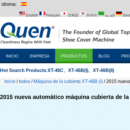
idioma:
English
Français
日本語
한국의
العربية
Deu
Italiano
Português
Русский
Türk
INICIO
EMPRESA
PRODUCTOS
BLOG
PRO
Hot Search Products:
XT-46C
、
XT-46B(I)
、
XT-46B(II)
Inicio
/
todos
/
Máquina de la cubierta XT-46B (i)
/
2015 nueva
2015 nueva automático máquina cubierta de la