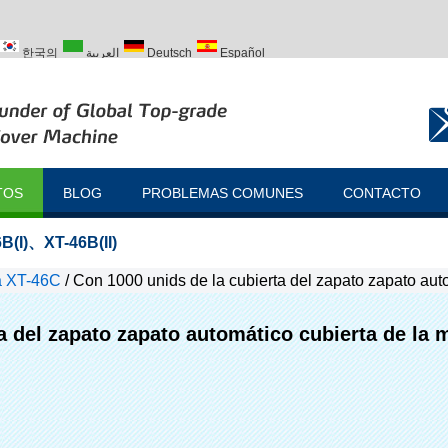
한국의
العربية
Deutsch
Español
ий
Türk
TOS
BLOG
PROBLEMAS COMUNES
CONTACTO
B(I)
、
XT-46B(II)
ta XT-46C
/
Con 1000 unids de la cubierta del zapato zapato aut
a del zapato zapato automático cubierta de la