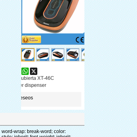
are
Facebook
Pinterest
Mastodon
WhatsApp
X
na de la cubierta XT-46C
shoe cover dispenser
 lista de deseos
: #ddd; color: #333; font-weight: bold; padding: 8px 10px; line-height: 12px;"> Descripción del producto </span> </div> <div style="padding: 10px 0px;"> <p>&nbsp;&nbsp;<img src="http://i03.i.aliimg.com/simg/single/icon/placeholder_100x100.png" data-src="http://g01.s.alicdn.com/kf/HTB18lcbIXXXXXbEXVXXq6xXFXXXF/200852200/HTB18lcbIXXXXXbEXVXXq6xXFXXXF.jpg" data-alt="Con 1000 unids de la cubierta del zapato zapato automático cubierta de la máquina" width="700" style="background-color: #f5f5f5;" ori-width="785" ori-height="559" /> <noscript><img src="http://g01.s.alicdn.com/kf/HTB18lcbIXXXXXbEXVXXq6xXFXXXF/200852200/HTB18lcbIXXXXXbEXVXXq6xXFXXXF.jpg" alt="Con 1000 unids de la cubierta del zapato zapato automático cubierta de la máquina" width="700" style="background-color: #f5f5f5;" ori-width="785" ori-height="559"></noscript> </p> <p><img src="http://i03.i.aliimg.com/simg/single/icon/placeholder_100x100.png" data-src="http://g04.s.alicdn.com/kf/HTB1t2oxIXXXXXXOXpXXq6xXFXXXF/200852200/HTB1t2oxIXXXXXXOXpXXq6xXFXXXF.jpg" data-alt="Con 1000 unids de la cubierta del zapato zapato automático cubierta de la máquina" width="700" style="background-color: #f5f5f5;" ori-width="800" ori-height="654" /> <noscript><img src="http://g04.s.alicdn.com/kf/HTB1t2oxIXXXXXXOXpXXq6xXFXXXF/200852200/HTB1t2oxIXXXXXXOXpXXq6xXFXXXF.jpg" alt="Con 1000 unids de la cubierta del zapato zapato automático cubierta de la máquina" width="700" style="background-color: #f5f5f5;" ori-width="800" ori-height="654"></noscript> </p> </div> </div> <div id="ali-anchor-AliPostDhMb-jfxjh" style="padding-top: 8px;" data-section="AliPostDhMb-jfxjh" data-section-title="Product Advantages"> <div id="ali-title-AliPostDhMb-jfxjh" style="padding: 8px 0px; border-bottom-style: solid;"> <span style="background-color: #ddd; color: #333; font-weight: bold; padding: 8px 10px; line-height: 12px;"> Ventajas del producto </span> </div> <div style="padding: 10px 0px;"> <p>&nbsp;</p> <table class="aliDataTable" style="width: 600px; height: 436px;"><tbody> <tr style="height: 34.35pt;" align="left"><td style="width: 598pt;" colspan="2" valign="center"><p> <span style="line-height: normal; font-weight: bold; fo