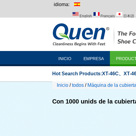
idioma:
English
Français
日本語
Italiano
Português
Русск
INICIO
EMPRESA
PRODUC
Hot Search Products:
XT-46C
、
XT-46
Inicio
/
todos
/
Máquina de la cubier
Con 1000 unids de la cubiert