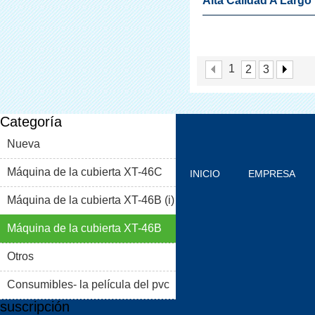
Alta Calidad A Largo
Útil De Boliche Moda
Cubiertas Del Zapato
1
2
3
Dispensador Para
Laboratorio
Categoría
Nueva
Máquina de la cubierta XT-46C
INICIO
EMPRESA
Máquina de la cubierta XT-46B (i)
PRODUCTOS
BLOG
Máquina de la cubierta XT-46B
PROBLEMAS COMUNES
(II)
Otros
CONTACTO
Consumibles- la película del pvc
suscripción