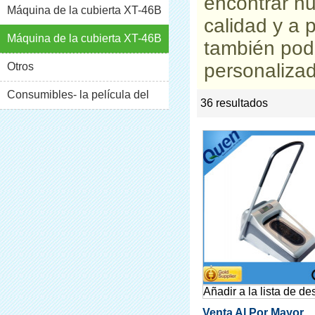
encontrar nu
Máquina de la cubierta XT-46B
calidad y a 
(i)
Máquina de la cubierta XT-46B
también pod
personaliza
(II)
Otros
Consumibles- la película del
36 resultados
list
rate
pvc
Añadir a la lista de d
Venta Al Por Mayor