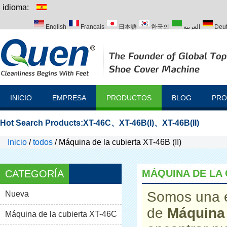
idioma:
English
Français
日本語
한국의
العربية
Deu
Italiano
Português
Русский
Türk
INICIO
EMPRESA
PRODUCTOS
BLOG
PRO
Hot Search Products:
XT-46C
、
XT-46B(I)
、
XT-46B(II)
Inicio
/
todos
/
Máquina de la cubierta XT-46B (II)
MÁQUINA DE LA C
CATEGORÍA
Somos una e
Nueva
de
Máquina 
Máquina de la cubierta XT-46C