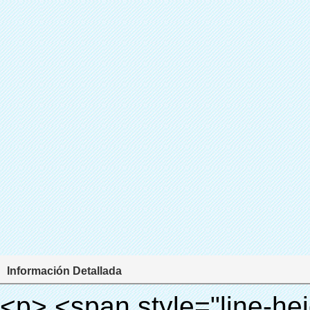
Información Detallada
<p> <span style="line-height: 24px; font-size: 16px;"> <strong> <span style="line-height: 27px; font-family: Arial;"> <span style="line-height: 24px;"> Nombre del producto: automático máquina de la cubierta </span> </span> </strong> </span> </p> <p> <span style="line-height: 24px; font-size: 16px;"> <strong> </strong> <strong> <span style="line-height: 24px; font-family: Arial;"> Modelo no.: XT-46B (i) </span> </strong> </span> </p> <p>&nbsp;&nbsp;</p> <div id="ali-anchor-AliPostDhMb-e46fe" style="padding-top: 8px; background-color: #f5f5f5;" data-section-title="Product Uses" data-section="AliPostDhMb-e46fe"> <div id="ali-title-AliPostDhMb-e46fe" style="padding: 8px 0px; border-bottom-style: solid;"> <span style="background-color: #ddd; color: #333; font-weight: bold; padding: 8px 10px; line-height: 12px;"> Producto utiliza </span> </div> <div style="padding: 10px 0px;"> <p>&nbsp;<img src="http://i03.i.aliimg.com/simg/single/icon/placeholder_100x100.png" data-src="http://g01.s.alicdn.com/kf/HTB1PdJsIVXXXXXwXFXXq6xXFXXXp/200852200/HTB1PdJsIVXXXXXwXFXXq6xXFXXXp.jpg" data-alt="Quen útil más nuevo shoe auto dispensador de la cubierta para bienes raíces" width="700" ori-width="800" ori-height="922" /> <noscript><img src="http://g01.s.alicdn.com/kf/HTB1PdJsIVXXXXXwXFXXq6xXFXXXp/200852200/HTB1PdJsIVXXXXXwXFXXq6xXFXXXp.jpg" alt="Quen útil más nuevo shoe auto dispensador de la cubierta para bienes raíces" width="700" ori-width="800" ori-height="922"></noscript> </p> <p>&nbsp;</p> <p><img src="http://i03.i.aliimg.com/simg/single/icon/placeholder_100x100.png" data-src="http://g03.s.alicdn.com/kf/HTB1dGKSHVXXXXX5XXXXq6xXFXXXf/200852200/HTB1dGKSHVXXXXX5XXXXq6xXFXXXf.jpg" width="700" /> <noscript><img src="http://g03.s.alicdn.com/kf/HTB1dGKSHVXXXXX5XXXXq6xXFXXXf/200852200/HTB1dGKSHVXXXXX5XXXXq6xXFXXXf.jpg" width="700"></noscript> </p> </div> </div> <p>&nbsp;</p> <p>&nbsp;</p> <div id="ali-anchor-AliPostDhMb-te3xv" style="padding-top: 8px;" data-section-title="Technology" data-section="AliPostDhMb-te3xv"> <div id="ali-title-AliPostDhMb-te3xv" style="padding: 8px 0px; border-bottom-style: solid;"> <span style="background-color: #ddd; color: #333; font-weight: bold; padding: 8px 10px; line-height: 12px;"> Tecnología </span> </div> <div style="padding: 10px 0px;"> <p>&nbsp; <span style="line-height: normal; font-size: 14px; font-family: Arial;"> Esta máquina de la cubierta automática utiliza el principio de que <span style="line-height: 21px; color: #0000ff;"> <strong> <span style="line-height: 21px; color: #99cc00;"> <em> T </em> </span> </strong> </span> </span> <strong> <span style="line-height: 21px; color: #99cc00;"> <em> <span style="line-height: normal; font-family: Arial;"> Hermo film retráctil se reducirá en </span> </em> </span> </strong> </p> <p> <span style="line-height: 21px; font-size: 14px;"> <strong> <em> <span style="line-height: normal; font-family: Arial; color: #99cc00;"> Temperatura adecuada </span> </em> </strong> <span style="line-height: normal; font-family: Arial;"> <strong> <em> <span style="line-height: 21px; color: #99cc00;"> . </span> </em> </strong> Tecnología diferente de otros cubierta del zapato </span> <span style="line-height: normal; font-family: Arial;"> Máquina </span> <span style="line-height: normal; font-family: Arial;"> . </span> </span> </p> <p> <span style="line-height: 21px; font-size: 14px;"> <span style="line-height: normal; font-family: Arial;"> Puede <span style="line-height: 21px; color: #0000ff;"> </span> </span> <em> <span style="line-height: normal; font-weight: bold; font-family: Arial; color: #99cc00;"> Automáticamente </span> </em> <span style="line-height: normal; font-family: Arial;"> <em> <span style="line-height: 21px; color: #99cc00;"> </span> </em> Salidas y corta la película de PVC y </span> <em> <span style="line-height: normal; font-weight: bold; font-family: Arial; color: #99cc00;"> Proporcionar aire caliente. </span> </em> </span> </p> <p><br> <strong> <span style="line-height: 21px; font-size: 14px;"> <span style="line-height: normal; font-family: Arial;"> Que </span> <span style="line-height: 18px;"> <span style="line-height: normal; font-family: Arial;"> Sólo toma tres </span> </span> <span style="line-height: normal; font-family: Arial;"> Segundos para hacer que el PVC película en zapatos cubierta del zapato y abrigos de las personas </span> <span style="line-height: normal; font-family: Arial;"> . </span> </span> </strong> </p> <p>&nbsp;</p> <p>&nbsp;</p> <p> <strong> <span style="line-heig