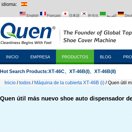
idioma:
English
Français
日本語
한국의
العربية
Deu
Italiano
Português
Русский
Türk
INICIO
EMPRESA
PRODUCTOS
BLOG
PRO
Hot Search Products:
XT-46C
、
XT-46B(I)
、
XT-46B(II)
Inicio
/
todos
/
Máquina de la cubierta XT-46B (i)
/
Quen útil m
Quen útil más nuevo shoe auto dispensador de 