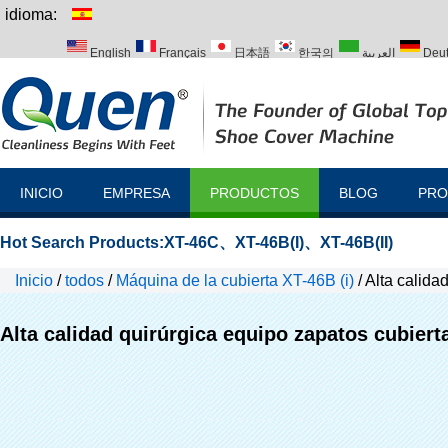
idioma:
English
Français
日本語
한국의
العربية
Deu
Italiano
Português
Русский
Türk
INICIO
EMPRESA
PRODUCTOS
BLOG
PRO
Hot Search Products:
XT-46C
、
XT-46B(I)
、
XT-46B(II)
Inicio
/
todos
/
Máquina de la cubierta XT-46B (i)
/
Alta calida
Alta calidad quirúrgica equipo zapatos cubiert