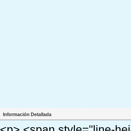
Información Detallada
<p> <span style="line-height: 24px; font-size: 16px;"> <strong> <span style="line-height: 27px; font-family: Arial;"> <span style="line-height: 24px;"> Nombre del producto: automático máquina de la cubierta </span> </span> </strong> </span> </p> <p> <span style="line-height: 24px; font-size: 16px;"> <strong> </strong> <strong> <span style="line-height: 24px; font-family: Arial;"> Modelo no.: XT-46B (i) </span> </strong> </span> </p> <p>&nbsp;&nbsp;</p> <div id="ali-anchor-AliPostDhMb-e46fe" style="padding-top: 8px; background-color: #f5f5f5;" data-section="AliPostDhMb-e46fe" data-section-title="Product Uses"> <div id="ali-title-AliPostDhMb-e46fe" style="padding: 8px 0px; border-bottom-style: solid;"> <span style="background-color: #ddd; color: #333; font-weight: bold; padding: 8px 10px; line-height: 12px;"> Producto utiliza </span> </div> <div style="padding: 10px 0px;"> <p>&nbsp;<img src="http://i03.i.aliimg.com/simg/single/icon/placeholder_100x100.png" data-src="http://g01.s.alicdn.com/kf/HTB1PdJsIVXXXXXwXFXXq6xXFXXXp/200852200/HTB1PdJsIVXXXXXwXFXXq6xXFXXXp.jpg" data-alt="Alta calidad quirúrgica equipo zapatos cubierta envoltura para médica" width="700" ori-width="800" ori-height="922" /> <noscript><img src="http://g01.s.alicdn.com/kf/HTB1PdJsIVXXXXXwXFXXq6xXFXXXp/200852200/HTB1PdJsIVXXXXXwXFXXq6xXFXXXp.jpg" alt="Alta calidad quirúrgica equipo zapatos cubierta envoltura para médica" width="700" ori-width="800" ori-height="922"></noscript> </p> <p>&nbsp;</p> <p><img src="http://i03.i.aliimg.com/simg/single/icon/placeholder_100x100.png" data-src="http://g03.s.alicdn.com/kf/HTB1dGKSHVXXXXX5XXXXq6xXFXXXf/200852200/HTB1dGKSHVXXXXX5XXXXq6xXFXXXf.jpg" width="700" /> <noscript><img src="http://g03.s.alicdn.com/kf/HTB1dGKSHVXXXXX5XXXXq6xXFXXXf/200852200/HTB1dGKSHVXXXXX5XXXXq6xXFXXXf.jpg" width="700"></noscript> </p> </div> </div> <p>&nbsp;</p> <p>&nbsp;</p> <div id="ali-anchor-AliPostDhMb-te3xv" style="padding-top: 8px;" data-section="AliPostDhMb-te3xv" data-section-title="Technology"> <div id="ali-title-AliPostDhMb-te3xv" style="padding: 8px 0px; border-bottom-style: solid;"> <span style="background-color: #ddd; color: #333; font-weight: bold; padding: 8px 10px; line-height: 12px;"> Tecnología </span> </div> <div style="padding: 10px 0px;"> <p>&nbsp; <span style="line-height: normal; font-size: 14px; font-family: Arial;"> Esta máquina de la cubierta automática utiliza el principio de que <span style="line-height: 21px; color: #0000ff;"> <strong> <span style="line-height: 21px; color: #99cc00;"> <em> T </em> </span> </strong> </span> </span> <strong> <span style="line-height: 21px; color: #99cc00;"> <em> <span style="line-height: normal; font-family: Arial;"> Hermo film retráctil se reducirá en </span> </em> </span> </strong> </p> <p> <span style="line-height: 21px; font-size: 14px;"> <strong> <em> <span style="line-height: normal; font-family: Arial; color: #99cc00;"> Temperatura adecuada </span> </em> </strong> <span style="line-height: normal; font-family: Arial;"> <strong> <em> <span style="line-height: 21px; color: #99cc00;"> . </span> </em> </strong> Tecnología diferente de otros cubierta del zapato </span> <span style="line-height: normal; font-family: Arial;"> Máquina </span> <span style="line-height: normal; font-family: Arial;"> . </span> </span> </p> <p> <span style="line-height: 21px; font-size: 14px;"> <span style="line-height: normal; font-family: Arial;"> Puede <span style="line-height: 21px; color: #0000ff;"> </span> </span> <em> <span style="line-height: normal; font-weight: bold; font-family: Arial; color: #99cc00;"> Automáticamente </span> </em> <span style="line-height: normal; font-family: Arial;"> <em> <span style="line-height: 21px; color: #99cc00;"> </span> </em> Salidas y corta la película de PVC y </span> <em> <span style="line-height: normal; font-weight: bold; font-family: Arial; color: #99cc00;"> Proporcionar aire caliente. </span> </em> </span> </p> <p><br> <strong> <span style="line-height: 21px; font-size: 14px;"> <span style="line-height: normal; font-family: Arial;"> Que </span> <span style="line-height: 18px;"> <span style="line-height: normal; font-family: Arial;"> Sólo toma tres </span> </span> <span style="line-height: normal; font-family: Arial;"> Segundos para hacer que el PVC película en zapatos cubierta del zapato y abrigos de las personas </span> <span style="line-height: normal; font-family: Arial;"> . </span> </span> </strong> </p> <p>&nbsp;</p> <p>&nbsp;</p> <p> <strong> <span style="line-height: 36px; co