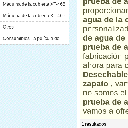
prueba de a
Máquina de la cubierta XT-46B
proporciona
(i)
Máquina de la cubierta XT-46B
agua de la 
personaliza
(II)
Otros
de agua de 
Consumibles- la película del
prueba de a
pvc
fabricación
ahora para o
Desechable 
zapato
, va
no somos el
prueba de a
vamos a ofre
1 resultados
list
rate