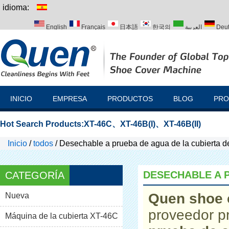
idioma:
English
Français
日本語
한국의
العربية
Deu
Italiano
Português
Русский
Türk
INICIO
EMPRESA
PRODUCTOS
BLOG
PRO
Hot Search Products:
XT-46C
、
XT-46B(I)
、
XT-46B(II)
Inicio
/
todos
/
Desechable a prueba de agua de la cubierta d
DESECHABLE A P
CATEGORÍA
Quen shoe 
Nueva
proveedor p
Máquina de la cubierta XT-46C