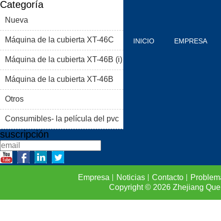
Categoría
Nueva
Máquina de la cubierta XT-46C
INICIO
EMPRESA
Máquina de la cubierta XT-46B (i)
PRODUCTOS
BLOG
Máquina de la cubierta XT-46B
PROBLEMAS COMUNES
(II)
Otros
CONTACTO
Consumibles- la película del pvc
suscripción
Empresa
Noticias
Contacto
Problem
Copyright © 2026
Zhejiang Que