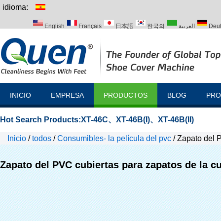
idioma:
English
Français
日本語
한국의
العربية
Deu
Italiano
Português
Русский
Türk
INICIO
EMPRESA
PRODUCTOS
BLOG
PRO
Hot Search Products:
XT-46C
、
XT-46B(I)
、
XT-46B(II)
Inicio
/
todos
/
Consumibles- la película del pvc
/
Zapato del P
Zapato del PVC cubiertas para zapatos de la cu