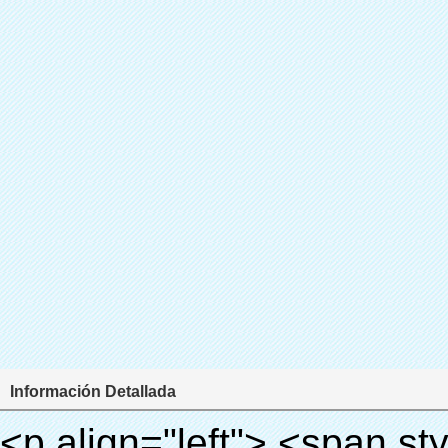
Información Detallada
<p align="left"> <span style="line-height: 27px; font-size: 18px;"> <strong> <span style="line-height: 27px; font-family: Arial;"> Nombre del producto: automático máquina de la cubierta </span> </strong> </span> </p> <p align="left"> <span style="line-height: 27px; font-size: 18px;"> <strong> </strong> <strong> </strong> <strong> </strong> <strong> </strong> <strong> </strong> <strong> </strong> <strong> </strong> <strong> </strong> <strong> <span style="line-height: 27px; font-family: Arial;"> Modelo no.: XT-46C </span> </strong> </span> </p> <p align="left">&nbsp;</p> <div id="ali-anchor-AliPostDhMb-hg729" style="padding-top: 8px;" data-section="AliPostDhMb-hg729" data-section-title="Product Uses"> <div id="ali-title-AliPostDhMb-hg729" style="padding: 8px 0px; border-bottom-style: solid;"> <span style="background-color: #ddd; color: #333; font-weight: bold; padding: 8px 10px; line-height: 12px;"> Producto utiliza </span> </div> <div style="padding: 10px 0px;"> <p>&nbsp;<img src="http://i03.i.aliimg.com/simg/single/icon/placeholder_100x100.png" data-src="http://g01.s.alicdn.com/kf/HTB1v.cvIXXXXXaaXpXXq6xXFXXXJ/200852200/HTB1v.cvIXXXXXaaXpXXq6xXFXXXJ.jpg" data-alt="Automático de la cubierta del zapato de la máquina" width="700" ori-width="800" ori-height="970" /> <noscript><img src="http://g01.s.alicdn.com/kf/HTB1v.cvIXXXXXaaXpXXq6xXFXXXJ/200852200/HTB1v.cvIXXXXXaaXpXXq6xXFXXXJ.jpg" alt="Automático de la cubierta del zapato de la máquina" width="700" ori-width="800" ori-height="970"></noscript> <img src="http://i03.i.aliimg.com/simg/single/icon/placeholder_100x100.png" data-src="http://g04.s.alicdn.com/kf/HTB1AmpcHVXXXXXqXXXXq6xXFXXX3/200852200/HTB1AmpcHVXXXXXqXXXXq6xXFXXX3.jpg" data-alt="Automático de la cubierta del zapato de la máquina" width="700" ori-width="590" ori-height="588" /> <noscript><img src="http://g04.s.alicdn.com/kf/HTB1AmpcHVXXXXXqXXXXq6xXFXXX3/200852200/HTB1AmpcHVXXXXXqXXXXq6xXFXXX3.jpg" alt="Automático de la cubierta del zapato de la máquina" width="700" ori-width="590" ori-height="588"></noscript> </p> <p>&nbsp;</p> </div> </div> <div id="ali-anchor-AliPostDhMb-g01as" style="padding-top: 8px;" data-section="AliPostDhMb-g01as" data-section-title="Technology"> <div id="ali-title-AliPostDhMb-g01as" style="padding: 8px 0px; border-bottom-style: solid;"> <span style="background-color: #ddd; color: #333; font-weight: bold; padding: 8px 10px; line-height: 12px;"> Tecnología </span> </div> <div style="padding: 10px 0px;"> <p>&nbsp; <span style="line-height: 21px; font-size: 14px;"> <span style="line-height: normal; font-family: Arial;"> Esta máquina de la cubierta automática utiliza el principio de que <span style="line-height: 21px; color: #0000ff;"> <strong> <span style="line-height: 21px; color: #99cc00;"> <em> T </em> </span> </strong> </span> </span> <strong> <span style="line-height: 21px; color: #99cc00;"> <em> <span style="line-height: normal; font-family: Arial;"> Hermo film retráctil se reducirá en </span> </em> </span> </strong> </span> </p> <p> <span style="line-height: 21px; font-size: 14px;"> <strong> <em> <span style="line-height: normal; font-family: Arial; color: #99cc00;"> Temperatura adecuada </span> </em> </strong> <span style="line-height: normal; font-family: Arial;"> <strong> <em> <span style="line-height: 21px; color: #99cc00;"> . </span> </em> </strong> Tecnología diferente de otros cubierta del zapato </span> <span style="line-height: normal; font-family: Arial;"> Máquina </span> <span style="line-height: normal; font-family: Arial;"> . </span> </span> </p> <p> <span style="line-height: 21px; font-size: 14px;"> <span style="line-height: normal; font-family: Arial;"> Puede <span style="line-height: 21px; color: #0000ff;"> </span> </span> <em> <span style="line-height: normal; font-weight: bold; font-family: Arial; color: #99cc00;"> Automáticamente </span> </em> <span style="line-height: normal; font-family: Arial;"> <em> <span style="line-height: 21px; color: #99cc00;"> </span> </em> Salidas y corta la película de PVC y </span> <em> <span style="line-height: normal; font-weight: bold; font-family: Arial; color: #99cc00;"> Proporcionar aire caliente. </span> </em> </span> </p> <p><br> <strong> <span style="line-height: 21px; font-size: 14px;"