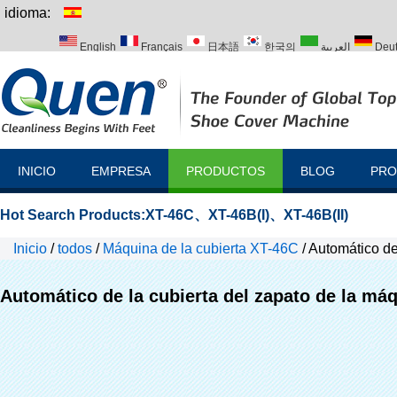
idioma:
English
Français
日本語
한국의
العربية
Deu
Italiano
Português
Русский
Türk
INICIO
EMPRESA
PRODUCTOS
BLOG
PRO
Hot Search Products:
XT-46C
、
XT-46B(I)
、
XT-46B(II)
Inicio
/
todos
/
Máquina de la cubierta XT-46C
/
Automático de
Automático de la cubierta del zapato de la má