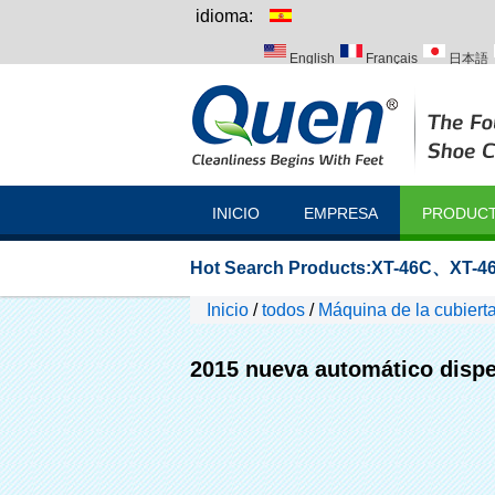
idioma:
English
Français
日本語
Italiano
Português
Русск
INICIO
EMPRESA
PRODUC
Hot Search Products:
XT-46C
、
XT-46
Inicio
/
todos
/
Máquina de la cubier
2015 nueva automático dispe