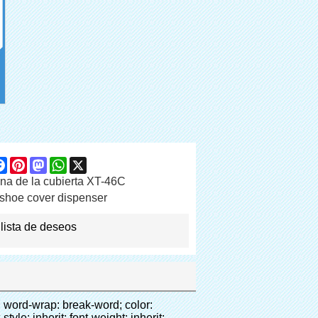
are
Facebook
Pinterest
Mastodon
WhatsApp
X
na de la cubierta XT-46C
shoe cover dispenser
 lista de deseos
"padding: 10px 0px;"> <p>&nbsp;&nbsp;<img src="http://i03.i.aliimg.com/simg/single/icon/placeholder_100x100.png" data-src="http://g01.s.alicdn.com/kf/HTB18lcbIXXXXXbEXVXXq6xXFXXXF/200852200/HTB18lcbIXXXXXbEXVXXq6xXFXXXF.jpg" data-alt="2015 nueva automático dispensador de la cubierta" width="700" style="background-color: #f5f5f5;" ori-width="785" ori-height="559" /> <noscript><img src="http://g01.s.alicdn.com/kf/HTB18lcbIXXXXXbEXVXXq6xXFXXXF/200852200/HTB18lcbIXXXXXbEXVXXq6xXFXXXF.jpg" alt="2015 nueva automático dispensador de la cubierta" width="700" style="background-color: #f5f5f5;" ori-width="785" ori-height="559"></noscript> </p> <p><img src="http://i03.i.aliimg.com/simg/single/icon/placeholder_100x100.png" data-src="http://g04.s.alicdn.com/kf/HTB1t2oxIXXXXXXOXpXXq6xXFXXXF/200852200/HTB1t2oxIXXXXXXOXpXXq6xXFXXXF.jpg" data-alt="2015 nueva automático dispensador de la cubierta" width="700" style="background-color: #f5f5f5;" ori-width="800" ori-height="654" /> <noscript><img src="http://g04.s.alicdn.com/kf/HTB1t2oxIXXXXXXOXpXXq6xXFXXXF/200852200/HTB1t2oxIXXXXXXOXpXXq6xXFXXXF.jpg" alt="2015 nueva automático dispensador de la cubierta" width="700" style="background-color: #f5f5f5;" ori-width="800" ori-height="654"></noscript> </p> </div> </div> <div id="ali-anchor-AliPostDhMb-jfxjh" style="padding-top: 8px;" data-section="AliPostDhMb-jfxjh" data-section-title="Product Advantages"> <div id="ali-title-AliPostDhMb-jfxjh" style="padding: 8px 0px; border-bottom-style: solid;"> <span style="background-color: #ddd; color: #333; font-weight: bold; padding: 8px 10px; line-height: 12px;"> Ventajas del producto </span> </div> <div style="padding: 10px 0px;"> <p>&nbsp;</p> <table class="aliDataTable" style="width: 600px; height: 436px;"><tbody> <tr style="height: 34.35pt;" align="left"><td style="width: 598pt;" colspan="2" valign="center"><p> <span style="line-height: normal; font-weight: bold; font-size: 12pt; font-family: Arial;"> Ventaja de Quen Shoe machine: </span> </p></td></tr> <tr style="height: 53.95pt;" align="left"> <td style="width: 181.85pt;" valign="center"><p><span style="line-height: normal; font-weight: bold; font-family: arial, helvetic