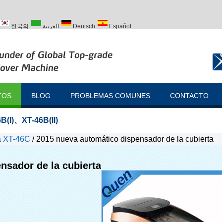
한국의
العربية
Deutsch
Español
ий
Türk
TOS
BLOG
PROBLEMAS COMUNES
CONTACTO
B(I)
、
XT-46B(II)
ta XT-46C
/
2015 nueva automático dispensador de la cubierta
nsador de la cubierta