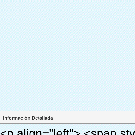
Información Detallada
<p align="left"> <span style="line-height: 27px; font-size: 18px;"> <strong> <span style="line-height: 27px; font-family: Arial;"> Nombre del producto: automático máquina de la cubierta </span> </strong> </span> </p> <p align="left"> <span style="line-height: 27px; font-size: 18px;"> <strong> </strong> <strong> </strong> <strong> </strong> <strong> </strong> <strong> </strong> <strong> </strong> <strong> </strong> <strong> </strong> <strong> <span style="line-height: 27px; font-family: Arial;"> Modelo no.: XT-46C </span> </strong> </span> </p> <p align="left">&nbsp;</p> <div id="ali-anchor-AliPostDhMb-hg729" style="padding-top: 8px; background-color: #f5f5f5;" data-section="AliPostDhMb-hg729" data-section-title="Product Uses"> <div id="ali-title-AliPostDhMb-hg729" style="padding: 8px 0px; border-bottom-style: solid;"> <span style="background-color: #ddd; color: #333; font-weight: bold; padding: 8px 10px; line-height: 12px;"> Producto utiliza </span> </div> <div style="padding: 10px 0px;"> <p>&nbsp;<img src="http://i03.i.aliimg.com/simg/single/icon/placeholder_100x100.png" data-src="http://g01.s.alicdn.com/kf/HTB1v.cvIXXXXXaaXpXXq6xXFXXXJ/200852200/HTB1v.cvIXXXXXaaXpXXq6xXFXXXJ.jpg" data-alt="Automático dispensador de la cubierta para uso médico" width="700" ori-width="800" ori-height="970" /> <noscript><img src="http://g01.s.alicdn.com/kf/HTB1v.cvIXXXXXaaXpXXq6xXFXXXJ/200852200/HTB1v.cvIXXXXXaaXpXXq6xXFXXXJ.jpg" alt="Automático dispensador de la cubierta para uso médico" width="700" ori-width="800" ori-height="970"></noscript> <img src="http://i03.i.aliimg.com/simg/single/icon/placeholder_100x100.png" data-src="http://g04.s.alicdn.com/kf/HTB1AmpcHVXXXXXqXXXXq6xXFXXX3/200852200/HTB1AmpcHVXXXXXqXXXXq6xXFXXX3.jpg" data-alt="Automático dispensador de la cubierta para uso médico" width="700" ori-width="590" ori-height="588" /> <noscript><img src="http://g04.s.alicdn.com/kf/HTB1AmpcHVXXXXXqXXXXq6xXFXXX3/200852200/HTB1AmpcHVXXXXXqXXXXq6xXFXXX3.jpg" alt="Automático dispensador de la cubierta para uso médico" width="700" ori-width="590" ori-height="588"></noscript> </p> <p>&nbsp;</p> </div> </div> <div id="ali-anchor-AliPostDhMb-g01as" style="padding-top: 8px;" data-section="AliPostDhMb-g01as" data-section-title="Technology"> <div id="ali-title-AliPostDhMb-g01as" style="padding: 8px 0px; border-bottom-style: solid;"> <span style="background-color: #ddd; color: #333; font-weight: bold; padding: 8px 10px; line-height: 12px;"> Tecnología </span> </div> <div style="padding: 10px 0px;"> <p>&nbsp; <span style="line-height: 21px; font-size: 14px;"> <span style="line-height: normal; font-family: Arial;"> Esta máquina de la cubierta automática utiliza el principio de que <span style="line-height: 21px; color: #0000ff;"> <strong> <span style="line-height: 21px; color: #99cc00;"> <em> T </em> </span> </strong> </span> </span> <strong> <span style="line-height: 21px; color: #99cc00;"> <em> <span style="line-height: normal; font-family: Arial;"> Hermo film retráctil se reducirá en </span> </em> </span> </strong> </span> </p> <p> <span style="line-height: 21px; font-size: 14px;"> <strong> <em> <span style="line-height: normal; font-family: Arial; color: #99cc00;"> Temperatura adecuada </span> </em> </strong> <span style="line-height: normal; font-family: Arial;"> <strong> <em> <span style="line-height: 21px; color: #99cc00;"> . </span> </em> </strong> Tecnología diferente de otros cubierta del zapato </span> <span style="line-height: normal; font-family: Arial;"> Máquina </span> <span style="line-height: normal; font-family: Arial;"> . </span> </span> </p> <p> <span style="line-height: 21px; font-size: 14px;"> <span style="line-height: normal; font-family: Arial;"> Puede <span style="line-height: 21px; color: #0000ff;"> </span> </span> <em> <span style="line-height: normal; font-weight: bold; font-family: Arial; color: #99cc00;"> Automáticamente </span> </em> <span style="line-height: normal; font-family: Arial;"> <em> <span style="line-height: 21px; color: #99cc00;"> </span> </em> Salidas y corta la película de PVC y </span> <em> <span style="line-height: normal; font-weight: bold; font-family: Arial; color: #99cc00;"> Proporcionar aire caliente. </span> </em> </span> </p> <p><br> <strong> <span styl