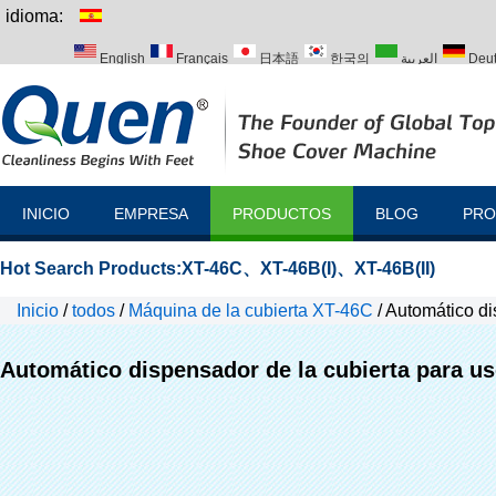
idioma:
English
Français
日本語
한국의
العربية
Deu
Italiano
Português
Русский
Türk
INICIO
EMPRESA
PRODUCTOS
BLOG
PRO
Hot Search Products:
XT-46C
、
XT-46B(I)
、
XT-46B(II)
Inicio
/
todos
/
Máquina de la cubierta XT-46C
/
Automático di
Automático dispensador de la cubierta para u