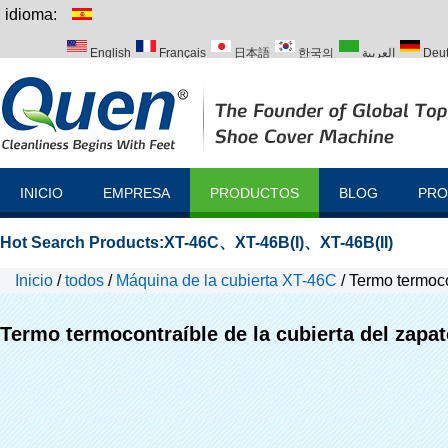
idioma:
English
Français
日本語
한국의
العربية
Deu
Italiano
Português
Русский
Türk
INICIO
EMPRESA
PRODUCTOS
BLOG
PRO
Hot Search Products:
XT-46C
、
XT-46B(I)
、
XT-46B(II)
Inicio
/
todos
/
Máquina de la cubierta XT-46C
/
Termo termoco
Termo termocontraíble de la cubierta del zapa