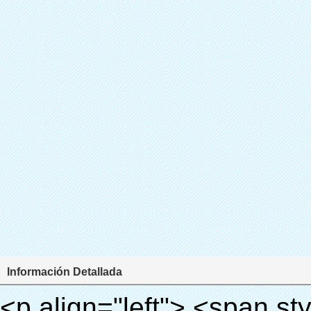
Información Detallada
<p align="left"> <span style="line-height: 27px; font-size: 18px;"> <strong> <span style="line-height: 27px; font-family: Arial;"> Nombre del producto: automático máquina de la cubierta </span> </strong> </span> </p> <p align="left"> <span style="line-height: 27px; font-size: 18px;"> <strong> </strong> <strong> </strong> <strong> </strong> <strong> </strong> <strong> </strong> <strong> </strong> <strong> </strong> <strong> </strong> <strong> <span style="line-height: 27px; font-family: Arial;"> Modelo no.: XT-46C </span> </strong> </span> </p> <p align="left">&nbsp;</p> <div id="ali-anchor-AliPostDhMb-hg729" style="padding-top: 8px; background-color: #f5f5f5;" data-section="AliPostDhMb-hg729" data-section-title="Product Uses"> <div id="ali-title-AliPostDhMb-hg729" style="padding: 8px 0px; border-bottom-style: solid;"> <span style="background-color: #ddd; color: #333; font-weight: bold; padding: 8px 10px; line-height: 12px;"> Producto utiliza </span> </div> <div style="padding: 10px 0px;"> <p>&nbsp;<img src="http://i03.i.aliimg.com/simg/single/icon/placeholder_100x100.png" data-src="http://g01.s.alicdn.com/kf/HTB1v.cvIXXXXXaaXpXXq6xXFXXXJ/200852200/HTB1v.cvIXXXXXaaXpXXq6xXFXXXJ.jpg" data-alt="Termo termocontraíble de la cubierta del zapato máquina de laminación" width="700" ori-width="800" ori-height="970" /> <noscript><img src="http://g01.s.alicdn.com/kf/HTB1v.cvIXXXXXaaXpXXq6xXFXXXJ/200852200/HTB1v.cvIXXXXXaaXpXXq6xXFXXXJ.jpg" alt="Termo termocontraíble de la cubierta del zapato máquina de laminación" width="700" ori-width="800" ori-height="970"></noscript> <img src="http://i03.i.aliimg.com/simg/single/icon/placeholder_100x100.png" data-src="http://g04.s.alicdn.com/kf/HTB1AmpcHVXXXXXqXXXXq6xXFXXX3/200852200/HTB1AmpcHVXXXXXqXXXXq6xXFXXX3.jpg" data-alt="Termo termocontraíble de la cubierta del zapato máquina de laminación" width="700" ori-width="590" ori-height="588" /> <noscript><img src="http://g04.s.alicdn.com/kf/HTB1AmpcHVXXXXXqXXXXq6xXFXXX3/200852200/HTB1AmpcHVXXXXXqXXXXq6xXFXXX3.jpg" alt="Termo termocontraíble de la cubierta del zapato máquina de laminación" width="700" ori-width="590" ori-height="588"></noscript> </p> <p>&nbsp;</p> </div> </div> <div id="ali-anchor-AliPostDhMb-g01as" style="padding-top: 8px;" data-section="AliPostDhMb-g01as" data-section-title="Technology"> <div id="ali-title-AliPostDhMb-g01as" style="padding: 8px 0px; border-bottom-style: solid;"> <span style="background-color: #ddd; color: #333; font-weight: bold; padding: 8px 10px; line-height: 12px;"> Tecnología </span> </div> <div style="padding: 10px 0px;"> <p>&nbsp; <span style="line-height: 21px; font-size: 14px;"> <span style="line-height: normal; font-family: Arial;"> Esta máquina de la cubierta automática utiliza el principio de que <span style="line-height: 21px; color: #0000ff;"> <strong> <span style="line-height: 21px; color: #99cc00;"> <em> T </em> </span> </strong> </span> </span> <strong> <span style="line-height: 21px; color: #99cc00;"> <em> <span style="line-height: normal; font-family: Arial;"> Hermo film retráctil se reducirá en </span> </em> </span> </strong> </span> </p> <p> <span style="line-height: 21px; font-size: 14px;"> <strong> <em> <span style="line-height: normal; font-family: Arial; color: #99cc00;"> Temperatura adecuada </span> </em> </strong> <span style="line-height: normal; font-family: Arial;"> <strong> <em> <span style="line-height: 21px; color: #99cc00;"> . </span> </em> </strong> Tecnología diferente de otros cubierta del zapato </span> <span style="line-height: normal; font-family: Arial;"> Máquina </span> <span style="line-height: normal; font-family: Arial;"> . </span> </span> </p> <p> <span style="line-height: 21px; font-size: 14px;"> <span style="line-height: normal; font-family: Arial;"> Puede <span style="line-height: 21px; color: #0000ff;"> </span> </span> <em> <span style="line-height: normal; font-weight: bold; font-family: Arial; color: #99cc00;"> Automáticamente </span> </em> <span style="line-height: normal; font-family: Arial;"> <em> <span style="line-height: 21px; color: #99cc00;"> </span> </em> Salidas y corta la película de PVC y </span> <em> <span style="line-height: normal; font-weight: bold; font-family: Arial; color: #99cc00;"> Proporcionar aire ca