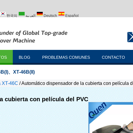
한국의
العربية
Deutsch
Español
ий
Türk
TOS
BLOG
PROBLEMAS COMUNES
CONTACTO
B(I)
、
XT-46B(II)
ta XT-46C
/
Automático dispensador de la cubierta con película 
a cubierta con película del PVC