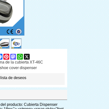
are
Facebook
Pinterest
Mastodon
WhatsApp
X
na de la cubierta XT-46C
shoe cover dispenser
 lista de deseos
herit; font-weight: bold; line-height: 21px; vertical-align: baseline;"> Empresa: </span> </span> Fábrica electrónica, fábrica de productos farmacéuticos, industria química, fábrica de alimentos, sin polvo, etc </span> </p> <p style="border: 0px; font-family: Arial, Helvetica; line-height: 18px; vertical-align: baseline; word-wrap: break-word; color: #333333;"><br> <span style="margin: 0px; padding: 0px; border: 0px; font-size: inherit; font-style: inherit; font-weight: inherit; line-height: 18px; vertical-align: baseline; color: #000000;"> <span style="margin: 0px; padding: 0px; border: 0px; font-size: 14px; font-style: inherit; font-weight: inherit; line-height: 21px; vertical-align: baseline;"> <span style="margin: 0px; padding: 0px; border: 0px; font-size: inherit; font-style: inherit; font-weight: bold; line-height: 21px; vertical-align: baseline;"> Público: </span> </span> Alto grado club, hotel, museo, sala de reuniones de grado superior, centro de spa, etc </span> </p> <p style="border: 0px; font-family: Arial, Helvetica; line-height: 18px; vertical-align: baseline; word-wrap: break-word; color: #333333;"><br> <span style="margin: 0px; padding: 0px; border: 0px; font-size: inherit; font-style: inherit; font-weight: inherit; line-height: 18px; vertical-align: baseline; color: #000000;"> <span style="margin: 0px; padding: 0px; border: 0px; font-size: 14px; font-style: inherit; font-weight: inherit; line-height: 21px; vertical-align: baseline;"> <span style="margin: 0px; padding: 0px; border: 0px; font-size: inherit; font-style: inherit; font-weight: bold; line-height: 21px; vertical-align: baseline;"> Medical system: </span> </span> Clínicas, hospital sala de operaciones, ct, de rayos x, b ultra habitación (para las mujeres), ICU habitación, sala vip, hboc, centro de la sangre, sitio del bebé, etc </span> </p> <p style="border: 0px; font-family: Arial,Helvetica; line-height: 18px; vertical-align: baseline; word-wrap: break-word; color: #333333;"><span style="margin: 0px; padding: 0px; border: 0px; font-size: inherit; font-style: inherit; font-weight: inherit; line-height: 18px; vertical-align: baseline; color: #000000;">&nbsp;</span></p> <table class="aliDataTable" style="margin: 0px; padding: 0px; font-family: Arial,Helvetica; font-size: 12px; line-height: 18px; word-wrap: break-word; width: 635px; color: #333333;" border="1" cellspacing="0" cellpadding="0"><