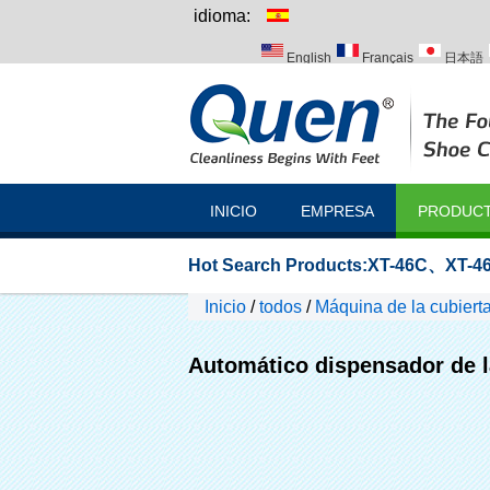
idioma:
English
Français
日本語
Italiano
Português
Русск
INICIO
EMPRESA
PRODUC
Hot Search Products:
XT-46C
、
XT-46
Inicio
/
todos
/
Máquina de la cubier
Automático dispensador de l