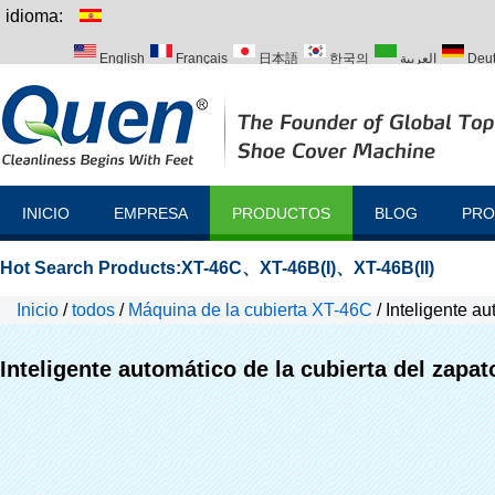
idioma:
English
Français
日本語
한국의
العربية
Deu
Italiano
Português
Русский
Türk
INICIO
EMPRESA
PRODUCTOS
BLOG
PRO
Hot Search Products:
XT-46C
、
XT-46B(I)
、
XT-46B(II)
Inicio
/
todos
/
Máquina de la cubierta XT-46C
/
Inteligente a
Inteligente automático de la cubierta del zapa