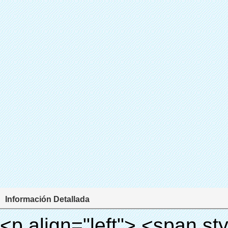
Información Detallada
<p align="left"> <span style="line-height: 27px; font-size: 18px;"> <strong> <span style="line-height: 27px; font-family: Arial;"> Nombre del producto: automático máquina de la cubierta </span> </strong> </span> </p> <p align="left"> <span style="line-height: 27px; font-size: 18px;"> <strong> </strong> <strong> </strong> <strong> </strong> <strong> </strong> <strong> </strong> <strong> </strong> <strong> </strong> <strong> </strong> <strong> <span style="line-height: 27px; font-family: Arial;"> Modelo no.: XT-46C </span> </strong> </span> </p> <p align="left">&nbsp;</p> <div id="ali-anchor-AliPostDhMb-hg729" style="padding-top: 8px; background-color: #f5f5f5;" data-section="AliPostDhMb-hg729" data-section-title="Product Uses"> <div id="ali-title-AliPostDhMb-hg729" style="padding: 8px 0px; border-bottom-style: solid;"> <span style="background-color: #ddd; color: #333; font-weight: bold; padding: 8px 10px; line-height: 12px;"> Producto utiliza </span> </div> <div style="padding: 10px 0px;"> <p>&nbsp;<img src="http://i03.i.aliimg.com/simg/single/icon/placeholder_100x100.png" data-src="http://g01.s.alicdn.com/kf/HTB1v.cvIXXXXXaaXpXXq6xXFXXXJ/200852200/HTB1v.cvIXXXXXaaXpXXq6xXFXXXJ.jpg" data-alt="Inteligente automático de la cubierta del zapato de la máquina" width="700" ori-width="800" ori-height="970" /> <noscript><img src="http://g01.s.alicdn.com/kf/HTB1v.cvIXXXXXaaXpXXq6xXFXXXJ/200852200/HTB1v.cvIXXXXXaaXpXXq6xXFXXXJ.jpg" alt="Inteligente automático de la cubierta del zapato de la máquina" width="700" ori-width="800" ori-height="970"></noscript> <img src="http://i03.i.aliimg.com/simg/single/icon/placeholder_100x100.png" data-src="http://g04.s.alicdn.com/kf/HTB1AmpcHVXXXXXqXXXXq6xXFXXX3/200852200/HTB1AmpcHVXXXXXqXXXXq6xXFXXX3.jpg" data-alt="Inteligente automático de la cubierta del zapato de la máquina" width="700" ori-width="590" ori-height="588" /> <noscript><img src="http://g04.s.alicdn.com/kf/HTB1AmpcHVXXXXXqXXXXq6xXFXXX3/200852200/HTB1AmpcHVXXXXXqXXXXq6xXFXXX3.jpg" alt="Inteligente automático de la cubierta del zapato de la máquina" width="700" ori-width="590" ori-height="588"></noscript> </p> <p>&nbsp;</p> </div> </div> <div id="ali-anchor-AliPostDhMb-g01as" style="padding-top: 8px;" data-section="AliPostDhMb-g01as" data-section-title="Technology"> <div id="ali-title-AliPostDhMb-g01as" style="padding: 8px 0px; border-bottom-style: solid;"> <span style="background-color: #ddd; color: #333; font-weight: bold; padding: 8px 10px; line-height: 12px;"> Tecnología </span> </div> <div style="padding: 10px 0px;"> <p>&nbsp; <span style="line-height: 21px; font-size: 14px;"> <span style="line-height: normal; font-family: Arial;"> Esta máquina de la cubierta automática utiliza el principio de que <span style="line-height: 21px; color: #0000ff;"> <strong> <span style="line-height: 21px; color: #99cc00;"> <em> T </em> </span> </strong> </span> </span> <strong> <span style="line-height: 21px; color: #99cc00;"> <em> <span style="line-height: normal; font-family: Arial;"> Hermo film retráctil se reducirá en </span> </em> </span> </strong> </span> </p> <p> <span style="line-height: 21px; font-size: 14px;"> <strong> <em> <span style="line-height: normal; font-family: Arial; color: #99cc00;"> Temperatura adecuada </span> </em> </strong> <span style="line-height: normal; font-family: Arial;"> <strong> <em> <span style="line-height: 21px; color: #99cc00;"> . </span> </em> </strong> Tecnología diferente de otros cubierta del zapato </span> <span style="line-height: normal; font-family: Arial;"> Máquina </span> <span style="line-height: normal; font-family: Arial;"> . </span> </span> </p> <p> <span style="line-height: 21px; font-size: 14px;"> <span style="line-height: normal; font-family: Arial;"> Puede <span style="line-height: 21px; color: #0000ff;"> </span> </span> <em> <span style="line-height: normal; font-weight: bold; font-family: Arial; color: #99cc00;"> Automáticamente </span> </em> <span style="line-height: normal; font-family: Arial;"> <em> <span style="line-height: 21px; color: #99cc00;"> </span> </em> Salidas y corta la película de PVC y </span> <em> <span style="line-height: normal; font-weight: bold; font-family: Arial; color: #99cc00;"> Proporcionar aire caliente. </span> </em> </span