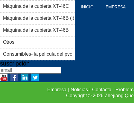
Máquina de la cubierta XT-46C
INICIO
EMPRESA
Máquina de la cubierta XT-46B (i)
PRODUCTOS
BLOG
Máquina de la cubierta XT-46B
PROBLEMAS COMUNES
(II)
Otros
CONTACTO
Consumibles- la película del pvc
suscripción
Empresa
Noticias
Contacto
Problem
Copyright © 2026
Zhejiang Que