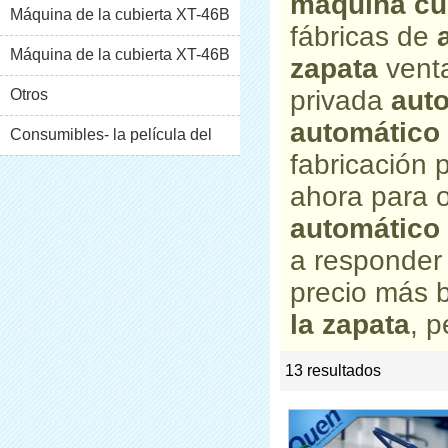
máquina cub
Máquina de la cubierta XT-46B
fábricas de
(i)
Máquina de la cubierta XT-46B
zapata
venta
privada
auto
(II)
Otros
automático 
Consumibles- la película del
fabricación
pvc
ahora para o
automático 
a responder
precio más 
la zapata
, p
13 resultados
list
rate