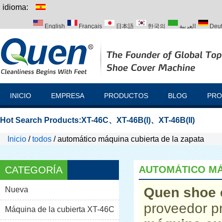
idioma:
English
Français
日本語
한국의
العربية
Deu
Italiano
Português
Русский
Türk
INICIO
EMPRESA
PRODUCTOS
BLOG
PRO
Hot Search Products:
XT-46C
、
XT-46B(I)
、
XT-46B(II)
Inicio
/
todos
/
automático máquina cubierta de la zapata
AUTOMÁTICO MÁ
CATEGORÍA
Quen shoe 
Nueva
proveedor p
Máquina de la cubierta XT-46C