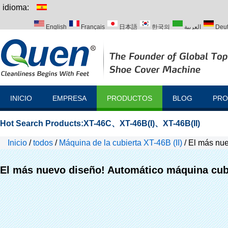
idioma:
English
Français
日本語
한국의
العربية
Deu
Italiano
Português
Русский
Türk
INICIO
EMPRESA
PRODUCTOS
BLOG
PRO
Hot Search Products:
XT-46C
、
XT-46B(I)
、
XT-46B(II)
Inicio
/
todos
/
Máquina de la cubierta XT-46B (II)
/
El más nue
El más nuevo diseño! Automático máquina cubie