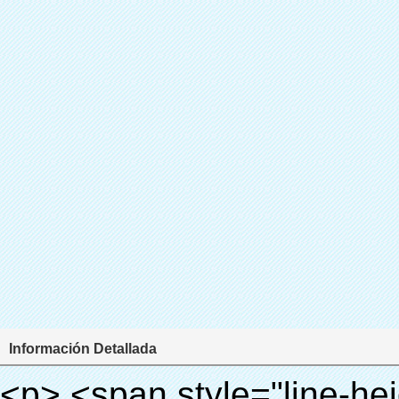
Información Detallada
<p> <span style="line-height: 24px; font-size: 16px;"> <strong> <span style="line-height: 27px; font-family: Arial;"> <span style="line-height: 24px;"> Nombre del producto: automático máquina de la cubierta </span> </span> </strong> </span> </p> <p> <span style="line-height: 24px; font-size: 16px;"> <strong> </strong> <strong> <span style="line-height: 24px; font-family: Arial;"> Modelo no.: XT-46B (ii) </span> </strong> </span> </p> <p>&nbsp;</p> <p>&nbsp;</p> <div id="ali-anchor-AliPostDhMb-g85v3" style="padding-top: 8px; background-color: #f5f5f5;" data-section="AliPostDhMb-g85v3" data-section-title="Product Uses"> <div id="ali-title-AliPostDhMb-g85v3" style="padding: 8px 0px; border-bottom-style: solid;"> <span style="background-color: #ddd; color: #333; font-weight: bold; padding: 8px 10px; line-height: 12px;"> Producto utiliza </span> </div> <div style="padding: 10px 0px;"> <p>&nbsp;&nbsp;<img src="http://i03.i.aliimg.com/simg/single/icon/placeholder_100x100.png" data-src="http://g01.s.alicdn.com/kf/HTB1PdJsIVXXXXXwXFXXq6xXFXXXp/200852200/HTB1PdJsIVXXXXXwXFXXq6xXFXXXp.jpg" data-alt="El más nuevo diseño! Automático máquina cubierta de la zapata para quirúrgico" width="700" ori-width="800" ori-height="922" /> <noscript><img src="http://g01.s.alicdn.com/kf/HTB1PdJsIVXXXXXwXFXXq6xXFXXXp/200852200/HTB1PdJsIVXXXXXwXFXXq6xXFXXXp.jpg" alt="El más nuevo diseño! Automático máquina cubierta de la zapata para quirúrgico" width="700" ori-width="800" ori-height="922"></noscript> </p> <p>&nbsp;</p> <p><img src="http://i03.i.aliimg.com/simg/single/icon/placeholder_100x100.png" data-src="http://g03.s.alicdn.com/kf/HTB1dGKSHVXXXXX5XXXXq6xXFXXXf/200852200/HTB1dGKSHVXXXXX5XXXXq6xXFXXXf.jpg" width="700" /> <noscript><img src="http://g03.s.alicdn.com/kf/HTB1dGKSHVXXXXX5XXXXq6xXFXXXf/200852200/HTB1dGKSHVXXXXX5XXXXq6xXFXXXf.jpg" width="700"></noscript> </p> </div> </div> <div id="ali-anchor-AliPostDhMb-ur9dh" style="padding-top: 8px;" data-section="AliPostDhMb-ur9dh" data-section-title="Product Description"> <div id="ali-title-AliPostDhMb-ur9dh" style="padding: 8px 0px; border-bottom-style: solid;"> <span style="background-color: #ddd; color: #333; font-weight: bold; padding: 8px 10px; line-height: 12px;"> Descripción del producto </span> </div> <div style="padding: 10px 0px;"><p>&nbsp;<img src="http://i03.i.aliimg.com/simg/single/icon/placeholder_100x100.png" data-src="http://g01.s.alicdn.com/kf/HTB1QRdpIVXXXXbbXVXXq6xXFXXXM/200852200/HTB1QRdpIVXXXXbbXVXXq6xXFXXXM.jpg" data-alt="El más nuevo diseño! Automático máquina cubierta de la zapata para quirúrgico" width="700" ori-width="700" ori-height="967" /> <noscript><img src="http://g01.s.alicdn.com/kf/HTB1QRdpIVXXXXbbXVXXq6xXFXXXM/200852200/HTB1QRdpIVXXXXbbXVXXq6xXFXXXM.jpg" alt="El más nuevo diseño! Automático máquina cubierta de la zapata para quirúrgico" width="700" ori-width="700" ori-height="967"></noscript> </p></div> </div> <p>&nbsp;</p> <p>&nbsp;</p> <p><img src="http://i03.i.aliimg.com/simg/single/icon/placeholder_100x100.png" data-src="http://g01.s.alicdn.com/kf/HTB1cdlsIVXXXXcmXpXXq6xXFXXXe/200852200/HTB1cdlsIVXXXXcmXpXXq6xXFXXXe.jpg" data-alt="El más nuevo diseño! Automático máquina cubierta de la zapata para quirúrgico" width="700" ori-width="700" ori-height="564" /> <noscript><img src="http://g01.s.alicdn.com/kf/HTB1cdlsIVXXXXcmXpXXq6xXFXXXe/200852200/HTB1cdlsIVXXXXcmXpXXq6xXFXXXe.jpg" alt="El más nuevo diseño! Automático máquina cubierta de la zapata para quirúrgico" width="700" ori-width="700" ori-height="564"></noscript> </p> <p>&nbsp;</p> <p>&nbsp;</p> <div id="ali-anchor-AliPostDhMb-kqf20" style="padding-top: 8px;" data-section="AliPostDhMb-kqf20" data-section-title="Product Advantages"> <div id="ali-title-AliPostDhMb-kqf20" style="padding: 8px 0px; border-bottom-style: solid;"> <span style="background-color: #ddd; color: #333; font-weight: bold; padding: 8px 10px; line-height: 12px;"> Ventajas del producto </span> </div> <div style="padding: 10px 0px;"> <p>&nbsp;</p> <table class="aliDataTable" style="width: 600px; height: 436px;"><tbody> <tr style="height: 34.35pt;" align="left"><td style="width: 598pt;" colspan="2" valign="center"><p> <span style="line-height: normal; font-weight: bold; font-size: 12pt; font-family: Arial;"> Ventaja de Quen Shoe machine: </span> </p></td></tr> <tr style="height: 53.95pt;" align="left"> <td style="width: 181.85pt;" valign="center"><p><span style="line-height: normal; font-weight: bold; font-family: arial, helvetica, sans-serif; color: #008000; font-size: 14px;">1. Económico&nbsp; &nbsp;&nbsp;</span></p></td> <td style="width: 416.15pt;" valign="center"> <p> <span style="line-height: normal; font-family: arial, helvet