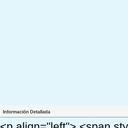
Información Detallada
<p align="left"> <span style="line-height: 27px; font-size: 18px;"> <strong> <span style="line-height: 27px; font-family: Arial;"> Nombre del producto: automático máquina de la cubierta </span> </strong> </span> </p> <p align="left"> <span style="line-height: 27px; font-size: 18px;"> <strong> </strong> <strong> </strong> <strong> </strong> <strong> </strong> <strong> </strong> <strong> </strong> <strong> </strong> <strong> </strong> <strong> <span style="line-height: 27px; font-family: Arial;"> Modelo no.: XT-46C </span> </strong> </span> </p> <p align="left">&nbsp;</p> <div id="ali-anchor-AliPostDhMb-hg729" style="padding-top: 8px; background-color: #f5f5f5;" data-section="AliPostDhMb-hg729" data-section-title="Product Uses"> <div id="ali-title-AliPostDhMb-hg729" style="padding: 8px 0px; border-bottom-style: solid;"> <span style="background-color: #ddd; color: #333; font-weight: bold; padding: 8px 10px; line-height: 12px;"> Producto utiliza </span> </div> <div style="padding: 10px 0px;"> <p>&nbsp;<img src="http://i03.i.aliimg.com/simg/single/icon/placeholder_100x100.png" data-src="http://g03.s.alicdn.com/kf/HTB1v.cvIXXXXXaaXpXXq6xXFXXXJ/200852200/HTB1v.cvIXXXXXaaXpXXq6xXFXXXJ.jpg" data-alt="Top grado automático máquina cubierta de la zapata para clínica" width="700" ori-width="800" ori-height="970" /> <noscript><img src="http://g03.s.alicdn.com/kf/HTB1v.cvIXXXXXaaXpXXq6xXFXXXJ/200852200/HTB1v.cvIXXXXXaaXpXXq6xXFXXXJ.jpg" alt="Top grado automático máquina cubierta de la zapata para clínica" width="700" ori-width="800" ori-height="970"></noscript> <img src="http://i03.i.aliimg.com/simg/single/icon/placeholder_100x100.png" data-src="http://g01.s.alicdn.com/kf/HTB1AmpcHVXXXXXqXXXXq6xXFXXX3/200852200/HTB1AmpcHVXXXXXqXXXXq6xXFXXX3.jpg" data-alt="Top grado automático máquina cubierta de la zapata para clínica" width="700" ori-width="590" ori-height="588" /> <noscript><img src="http://g01.s.alicdn.com/kf/HTB1AmpcHVXXXXXqXXXXq6xXFXXX3/200852200/HTB1AmpcHVXXXXXqXXXXq6xXFXXX3.jpg" alt="Top grado automático máquina cubierta de la zapata para clínica" width="700" ori-width="590" ori-height="588"></noscript> </p> <p>&nbsp;</p> </div> </div> <div id="ali-anchor-AliPostDhMb-g01as" style="padding-top: 8px;" data-section="AliPostDhMb-g01as" data-section-title="Technology"> <div id="ali-title-AliPostDhMb-g01as" style="padding: 8px 0px; border-bottom-style: solid;"> <span style="background-color: #ddd; color: #333; font-weight: bold; padding: 8px 10px; line-height: 12px;"> Tecnología </span> </div> <div style="padding: 10px 0px;"> <p>&nbsp; <span style="line-height: 21px; font-size: 14px;"> <span style="line-height: normal; font-family: Arial;"> Esta máquina de la cubierta automática utiliza el principio de que <span style="line-height: 21px; color: #0000ff;"> <strong> <span style="line-height: 21px; color: #99cc00;"> <em> T </em> </span> </strong> </span> </span> <strong> <span style="line-height: 21px; color: #99cc00;"> <em> <span style="line-height: normal; font-family: Arial;"> Hermo film retráctil se reducirá en </span> </em> </span> </strong> </span> </p> <p> <span style="line-height: 21px; font-size: 14px;"> <strong> <em> <span style="line-height: normal; font-family: Arial; color: #99cc00;"> Temperatura adecuada </span> </em> </strong> <span style="line-height: normal; font-family: Arial;"> <strong> <em> <span style="line-height: 21px; color: #99cc00;"> . </span> </em> </strong> Tecnología diferente de otros cubierta del zapato </span> <span style="line-height: normal; font-family: Arial;"> Máquina </span> <span style="line-height: normal; font-family: Arial;"> . </span> </span> </p> <p> <span style="line-height: 21px; font-size: 14px;"> <span style="line-height: normal; font-family: Arial;"> Puede <span style="line-height: 21px; color: #0000ff;"> </span> </span> <em> <span style="line-height: normal; font-weight: bold; font-family: Arial; color: #99cc00;"> Automáticamente </span> </em> <span style="line-height: normal; font-family: Arial;"> <em> <span style="line-height: 21px; color: #99cc00;"> </span> </em> Salidas y corta la película de PVC y </span> <em> <span style="line-height: normal; font-weight: bold; font-family: Arial; color: #99cc00;"> Proporcionar aire caliente. </span> </em> </