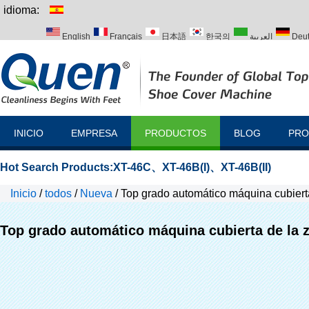
idioma:
English
Français
日本語
한국의
العربية
Deu
Italiano
Português
Русский
Türk
INICIO
EMPRESA
PRODUCTOS
BLOG
PRO
Hot Search Products:
XT-46C
、
XT-46B(I)
、
XT-46B(II)
Inicio
/
todos
/
Nueva
/
Top grado automático máquina cubierta
Top grado automático máquina cubierta de la z