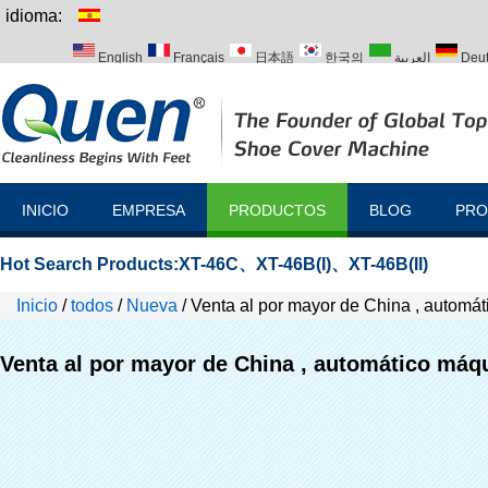
idioma:
English
Français
日本語
한국의
العربية
Deu
Italiano
Português
Русский
Türk
INICIO
EMPRESA
PRODUCTOS
BLOG
PRO
Hot Search Products:
XT-46C
、
XT-46B(I)
、
XT-46B(II)
Inicio
/
todos
/
Nueva
/
Venta al por mayor de China , automát
Venta al por mayor de China , automático máqu