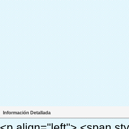
Información Detallada
<p align="left"> <span style="line-height: 27px; font-size: 18px;"> <strong> <span style="line-height: 27px; font-family: Arial;"> Nombre del producto: automático máquina de la cubierta </span> </strong> </span> </p> <p align="left"> <span style="line-height: 27px; font-size: 18px;"> <strong> </strong> <strong> </strong> <strong> </strong> <strong> </strong> <strong> </strong> <strong> </strong> <strong> </strong> <strong> </strong> <strong> <span style="line-height: 27px; font-family: Arial;"> Modelo no.: XT-46C </span> </strong> </span> </p> <p align="left">&nbsp;</p> <div id="ali-anchor-AliPostDhMb-hg729" style="padding-top: 8px; background-color: #f5f5f5;" data-section="AliPostDhMb-hg729" data-section-title="Product Uses"> <div id="ali-title-AliPostDhMb-hg729" style="padding: 8px 0px; border-bottom-style: solid;"> <span style="background-color: #ddd; color: #333; font-weight: bold; padding: 8px 10px; line-height: 12px;"> Producto utiliza </span> </div> <div style="padding: 10px 0px;"> <p>&nbsp;<img src="http://i03.i.aliimg.com/simg/single/icon/placeholder_100x100.png" data-src="http://g04.s.alicdn.com/kf/HTB1v.cvIXXXXXaaXpXXq6xXFXXXJ/200852200/HTB1v.cvIXXXXXaaXpXXq6xXFXXXJ.jpg" data-alt="Venta al por mayor de China , automático máquina cubierta de la zapata" width="700" ori-width="800" ori-height="970" /> <noscript><img src="http://g04.s.alicdn.com/kf/HTB1v.cvIXXXXXaaXpXXq6xXFXXXJ/200852200/HTB1v.cvIXXXXXaaXpXXq6xXFXXXJ.jpg" alt="Venta al por mayor de China , automático máquina cubierta de la zapata" width="700" ori-width="800" ori-height="970"></noscript> <img src="http://i03.i.aliimg.com/simg/single/icon/placeholder_100x100.png" data-src="http://g03.s.alicdn.com/kf/HTB1AmpcHVXXXXXqXXXXq6xXFXXX3/200852200/HTB1AmpcHVXXXXXqXXXXq6xXFXXX3.jpg" data-alt="Venta al por mayor de China , automático máquina cubierta de la zapata" width="700" ori-width="590" ori-height="588" /> <noscript><img src="http://g03.s.alicdn.com/kf/HTB1AmpcHVXXXXXqXXXXq6xXFXXX3/200852200/HTB1AmpcHVXXXXXqXXXXq6xXFXXX3.jpg" alt="Venta al por mayor de China , automático máquina cubierta de la zapata" width="700" ori-width="590" ori-height="588"></noscript> </p> <p>&nbsp;</p> </div> </div> <div id="ali-anchor-AliPostDhMb-g01as" style="padding-top: 8px;" data-section="AliPostDhMb-g01as" data-section-title="Technology"> <div id="ali-title-AliPostDhMb-g01as" style="padding: 8px 0px; border-bottom-style: solid;"> <span style="background-color: #ddd; color: #333; font-weight: bold; padding: 8px 10px; line-height: 12px;"> Tecnología </span> </div> <div style="padding: 10px 0px;"> <p>&nbsp; <span style="line-height: 21px; font-size: 14px;"> <span style="line-height: normal; font-family: Arial;"> Esta máquina de la cubierta automática utiliza el principio de que <span style="line-height: 21px; color: #0000ff;"> <strong> <span style="line-height: 21px; color: #99cc00;"> <em> T </em> </span> </strong> </span> </span> <strong> <span style="line-height: 21px; color: #99cc00;"> <em> <span style="line-height: normal; font-family: Arial;"> Hermo film retráctil se reducirá en </span> </em> </span> </strong> </span> </p> <p> <span style="line-height: 21px; font-size: 14px;"> <strong> <em> <span style="line-height: normal; font-family: Arial; color: #99cc00;"> Temperatura adecuada </span> </em> </strong> <span style="line-height: normal; font-family: Arial;"> <strong> <em> <span style="line-height: 21px; color: #99cc00;"> . </span> </em> </strong> Tecnología diferente de otros cubierta del zapato </span> <span style="line-height: normal; font-family: Arial;"> Máquina </span> <span style="line-height: normal; font-family: Arial;"> . </span> </span> </p> <p> <span style="line-height: 21px; font-size: 14px;"> <span style="line-height: normal; font-family: Arial;"> Puede <span style="line-height: 21px; color: #0000ff;"> </span> </span> <em> <span style="line-height: normal; font-weight: bold; font-family: Arial; color: #99cc00;"> Automáticamente </span> </em> <span style="line-height: normal; font-family: Arial;"> <em> <span style="line-height: 21px; color: #99cc00;"> </span> </em> Salidas y corta la película de PVC y </span> <em> <span style="line-height: normal; font-weight: bold; font-family: Arial; color: #99cc00;"> Proporcionar air