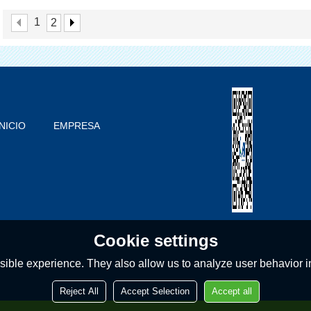
Medial Máquina De
Dental Producto
1
2
Acondicionamiento De
INICIO
EMPRESA
PRODUCTOS
BLOG
PROBLEMAS COMUNES
CONTACTO
Cookie settings
ible experience. They also allow us to analyze user behavior in
Reject All
Accept Selection
Accept all