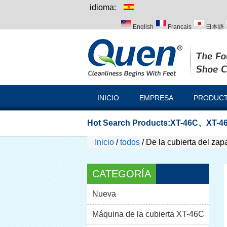
idioma:
English
Français
日本語
Italiano
Português
Русск
INICIO
EMPRESA
PRODUC
Hot Search Products:
XT-46C
、
XT-46
Inicio
/
todos
/
De la cubierta del zap
CATEGORÍA
Nueva
Máquina de la cubierta XT-46C