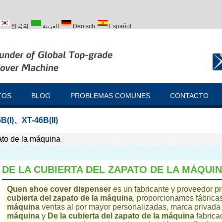
한국의
العربية
Deutsch
Español
ий
Türk
TOS
BLOG
PROBLEMAS COMUNES
CONTACTO
B(I)
、
XT-46B(II)
ato de la máquina
DE LA CUBIERTA DEL ZAPATO DE LA MÁQUI
Quen shoe cover dispenser
es un fabricante y proveedor p
cubierta del zapato de la máquina
, proporcionamos fábrica
máquina
ventas al por mayor personalizadas, marca privad
máquina
y
De la cubierta del zapato de la máquina
fabrica