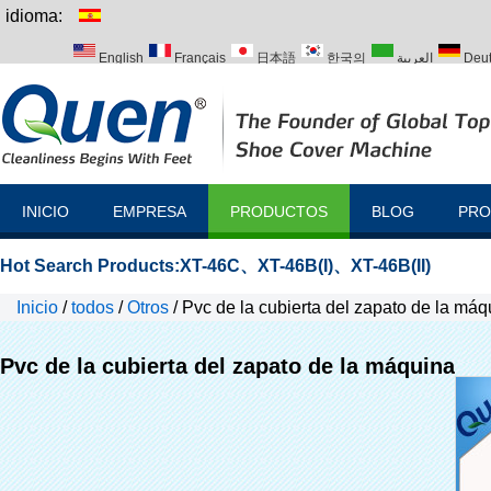
idioma:
English
Français
日本語
한국의
العربية
Deu
Italiano
Português
Русский
Türk
INICIO
EMPRESA
PRODUCTOS
BLOG
PRO
Hot Search Products:
XT-46C
、
XT-46B(I)
、
XT-46B(II)
Inicio
/
todos
/
Otros
/
Pvc de la cubierta del zapato de la máq
Pvc de la cubierta del zapato de la máquina