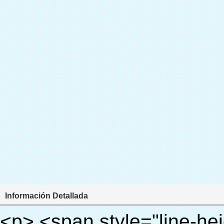
Información Detallada
<p> <span style="line-height: 24px; font-size: 16px;"> <strong> <span style="line-height: 27px; font-family: Arial;"> <span style="line-height: 24px;"> Nombre del producto: automático máquina de la cubierta </span> </span> </strong> </span> </p> <p> <span style="line-height: 24px; font-size: 16px;"> <strong> </strong> <strong> <span style="line-height: 24px; font-family: Arial;"> Modelo no.: XT-46B (ii) </span> </strong> </span> </p> <p>&nbsp;</p> <p>&nbsp;</p> <div id="ali-anchor-AliPostDhMb-g85v3" style="padding-top: 8px; background-color: #f5f5f5;" data-section="AliPostDhMb-g85v3" data-section-title="Product Uses"> <div id="ali-title-AliPostDhMb-g85v3" style="padding: 8px 0px; border-bottom-style: solid;"> <span style="background-color: #ddd; color: #333; font-weight: bold; padding: 8px 10px; line-height: 12px;"> Producto utiliza </span> </div> <div style="padding: 10px 0px;"> <p>&nbsp;&nbsp;<img src="http://i03.i.aliimg.com/simg/single/icon/placeholder_100x100.png" data-src="http://g01.s.alicdn.com/kf/HTB1PdJsIVXXXXXwXFXXq6xXFXXXp/200852200/HTB1PdJsIVXXXXXwXFXXq6xXFXXXp.jpg" data-alt="Automático de la cubierta del zapato de la máquina dental equipos médicos" width="700" ori-width="800" ori-height="922" /> <noscript><img src="http://g01.s.alicdn.com/kf/HTB1PdJsIVXXXXXwXFXXq6xXFXXXp/200852200/HTB1PdJsIVXXXXXwXFXXq6xXFXXXp.jpg" alt="Automático de la cubierta del zapato de la máquina dental equipos médicos" width="700" ori-width="800" ori-height="922"></noscript> </p> <p>&nbsp;</p> <p><img src="http://i03.i.aliimg.com/simg/single/icon/placeholder_100x100.png" data-src="http://g03.s.alicdn.com/kf/HTB1dGKSHVXXXXX5XXXXq6xXFXXXf/200852200/HTB1dGKSHVXXXXX5XXXXq6xXFXXXf.jpg" width="700" /> <noscript><img src="http://g03.s.alicdn.com/kf/HTB1dGKSHVXXXXX5XXXXq6xXFXXXf/200852200/HTB1dGKSHVXXXXX5XXXXq6xXFXXXf.jpg" width="700"></noscript> </p> </div> </div> <div id="ali-anchor-AliPostDhMb-ur9dh" style="padding-top: 8px;" data-section="AliPostDhMb-ur9dh" data-section-title="Product Description"> <div id="ali-title-AliPostDhMb-ur9dh" style="padding: 8px 0px; border-bottom-style: solid;"> <span style="background-color: #ddd; color: #333; font-weight: bold; padding: 8px 10px; line-height: 12px;"> Descripción del producto </span> </div> <div style="padding: 10px 0px;"><p>&nbsp;<img src="http://i03.i.aliimg.com/simg/single/icon/placeholder_100x100.png" data-src="http://g01.s.alicdn.com/kf/HTB1QRdpIVXXXXbbXVXXq6xXFXXXM/200852200/HTB1QRdpIVXXXXbbXVXXq6xXFXXXM.jpg" data-alt="Automático de la cubierta del zapato de la máquina dental equipos médicos" width="700" ori-width="700" ori-height="967" /> <noscript><img src="http://g01.s.alicdn.com/kf/HTB1QRdpIVXXXXbbXVXXq6xXFXXXM/200852200/HTB1QRdpIVXXXXbbXVXXq6xXFXXXM.jpg" alt="Automático de la cubierta del zapato de la máquina dental equipos médicos" width="700" ori-width="700" ori-height="967"></noscript> </p></div> </div> <p>&nbsp;</p> <p>&nbsp;</p> <p><img src="http://i03.i.aliimg.com/simg/single/icon/placeholder_100x100.png" data-src="http://g01.s.alicdn.com/kf/HTB1cdlsIVXXXXcmXpXXq6xXFXXXe/200852200/HTB1cdlsIVXXXXcmXpXXq6xXFXXXe.jpg" data-alt="Automático de la cubierta del zapato de la máquina dental equipos médicos" width="700" ori-width="700" ori-height="564" /> <noscript><img src="http://g01.s.alicdn.com/kf/HTB1cdlsIVXXXXcmXpXXq6xXFXXXe/200852200/HTB1cdlsIVXXXXcmXpXXq6xXFXXXe.jpg" alt="Automático de la cubierta del zapato de la máquina dental equipos médicos" width="700" ori-width="700" ori-height="564"></noscript> </p> <p>&nbsp;</p> <p>&nbsp;</p> <div id="ali-anchor-AliPostDhMb-kqf20" style="padding-top: 8px;" data-section="AliPostDhMb-kqf20" data-section-title="Product Advantages"> <div id="ali-title-AliPostDhMb-kqf20" style="padding: 8px 0px; border-bottom-style: solid;"> <span style="background-color: #ddd; color: #333; font-weight: bold; padding: 8px 10px; line-height: 12px;"> Ventajas del producto </span> </div> <div style="padding: 10px 0px;"> <p>&nbsp;</p> <table class="aliDataTable" style="width: 600px; height: 436px;"><tbody> <tr style="height: 34.35pt;" align="left"><td style="width: 598pt;" colspan="2" valign="center"><p> <span style="line-height: normal; font-weight: bold; font-size: 12pt; font-family: Arial;"> Ventaja de Quen Shoe machine: </span> </p></td></tr> <tr style="height: 53.95pt;" align="left"> <td style="width: 181.85pt;" valign="center"><p><span style="line-height: normal; font-weight: bold; font-family: arial, helvetica, sans-serif; color: #008000; font-size: 14px;">1. Económico&nbsp; &nbsp;&nbsp;</span></p></td> <td style="width: 416.15pt;" valign="center"> <p> <span style="line-height: normal; font-family: arial, helvetica, sans-serif; font-si