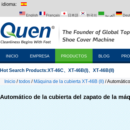
idioma:
English
Français
日本語
한국의
العربية
Deu
Italiano
Português
Русский
Türk
INICIO
EMPRESA
PRODUCTOS
BLOG
PRO
Hot Search Products:
XT-46C
、
XT-46B(I)
、
XT-46B(II)
Inicio
/
todos
/
Máquina de la cubierta XT-46B (II)
/
Automático
Automático de la cubierta del zapato de la má