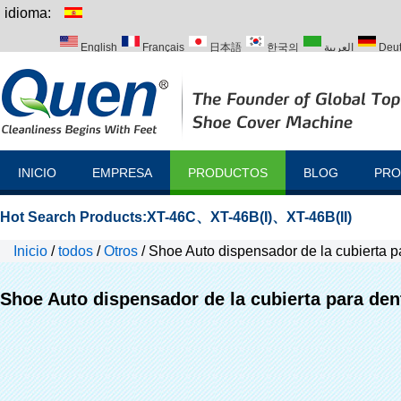
idioma:
English
Français
日本語
한국의
العربية
Deu
Italiano
Português
Русский
Türk
INICIO
EMPRESA
PRODUCTOS
BLOG
PRO
Hot Search Products:
XT-46C
、
XT-46B(I)
、
XT-46B(II)
Inicio
/
todos
/
Otros
/
Shoe Auto dispensador de la cubierta pa
Shoe Auto dispensador de la cubierta para dent