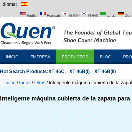
idioma:
English
Français
日本語
한국의
العربية
Deu
Italiano
Português
Русский
Türk
INICIO
EMPRESA
PRODUCTOS
BLOG
PRO
Hot Search Products:
XT-46C
、
XT-46B(I)
、
XT-46B(II)
Inicio
/
todos
/
Otros
/
Inteligente máquina cubierta de la zap
Inteligente máquina cubierta de la zapata par