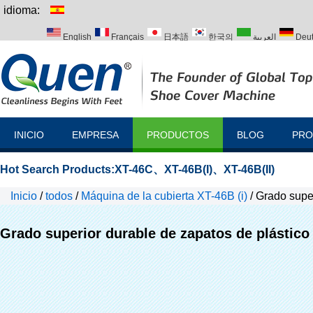
idioma:
English
Français
日本語
한국의
العربية
Deu
Italiano
Português
Русский
Türk
INICIO
EMPRESA
PRODUCTOS
BLOG
PRO
Hot Search Products:
XT-46C
、
XT-46B(I)
、
XT-46B(II)
Inicio
/
todos
/
Máquina de la cubierta XT-46B (i)
/
Grado super
Grado superior durable de zapatos de plástico 