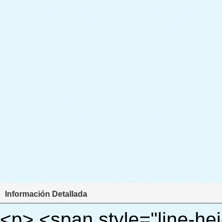
Información Detallada
<p> <span style="line-height: 24px; font-size: 16px;"> <strong> <span style="line-height: 27px; font-family: Arial;"> <span style="line-height: 24px;"> Nombre del producto: automático máquina de la cubierta </span> </span> </strong> </span> </p> <p> <span style="line-height: 24px; font-size: 16px;"> <strong> </strong> <strong> <span style="line-height: 24px; font-family: Arial;"> Modelo no.: XT-46B (i) </span> </strong> </span> </p> <p>&nbsp;&nbsp;</p> <div id="ali-anchor-AliPostDhMb-e46fe" style="padding-top: 8px; background-color: #f5f5f5;" data-section-title="Product Uses" data-section="AliPostDhMb-e46fe"> <div id="ali-title-AliPostDhMb-e46fe" style="padding: 8px 0px; border-bottom-style: solid;"> <span style="background-color: #ddd; color: #333; font-weight: bold; padding: 8px 10px; line-height: 12px;"> Producto utiliza </span> </div> <div style="padding: 10px 0px;"> <p>&nbsp;<img src="http://i03.i.aliimg.com/simg/single/icon/placeholder_100x100.png" data-src="http://g01.s.alicdn.com/kf/HTB1PdJsIVXXXXXwXFXXq6xXFXXXp/200852200/HTB1PdJsIVXXXXXwXFXXq6xXFXXXp.jpg" data-alt="Grado superior durable de zapatos de plástico dispensador de la cubierta para el hogar" width="700" ori-width="800" ori-height="922" /> <noscript><img src="http://g01.s.alicdn.com/kf/HTB1PdJsIVXXXXXwXFXXq6xXFXXXp/200852200/HTB1PdJsIVXXXXXwXFXXq6xXFXXXp.jpg" alt="Grado superior durable de zapatos de plástico dispensador de la cubierta para el hogar" width="700" ori-width="800" ori-height="922"></noscript> </p> <p>&nbsp;</p> <p><img src="http://i03.i.aliimg.com/simg/single/icon/placeholder_100x100.png" data-src="http://g03.s.alicdn.com/kf/HTB1dGKSHVXXXXX5XXXXq6xXFXXXf/200852200/HTB1dGKSHVXXXXX5XXXXq6xXFXXXf.jpg" width="700" /> <noscript><img src="http://g03.s.alicdn.com/kf/HTB1dGKSHVXXXXX5XXXXq6xXFXXXf/200852200/HTB1dGKSHVXXXXX5XXXXq6xXFXXXf.jpg" width="700"></noscript> </p> </div> </div> <p>&nbsp;</p> <p>&nbsp;</p> <div id="ali-anchor-AliPostDhMb-te3xv" style="padding-top: 8px;" data-section-title="Technology" data-section="AliPostDhMb-te3xv"> <div id="ali-title-AliPostDhMb-te3xv" style="padding: 8px 0px; border-bottom-style: solid;"> <span style="background-color: #ddd; color: #333; font-weight: bold; padding: 8px 10px; line-height: 12px;"> Tecnología </span> </div> <div style="padding: 10px 0px;"> <p>&nbsp; <span style="line-height: normal; font-size: 14px; font-family: Arial;"> Esta máquina de la cubierta automática utiliza el principio de que <span style="line-height: 21px; color: #0000ff;"> <strong> <span style="line-height: 21px; color: #99cc00;"> <em> T </em> </span> </strong> </span> </span> <strong> <span style="line-height: 21px; color: #99cc00;"> <em> <span style="line-height: normal; font-family: Arial;"> Hermo film retráctil se reducirá en </span> </em> </span> </strong> </p> <p> <span style="line-height: 21px; font-size: 14px;"> <strong> <em> <span style="line-height: normal; font-family: Arial; color: #99cc00;"> Temperatura adecuada </span> </em> </strong> <span style="line-height: normal; font-family: Arial;"> <strong> <em> <span style="line-height: 21px; color: #99cc00;"> . </span> </em> </strong> Tecnología diferente de otros cubierta del zapato </span> <span style="line-height: normal; font-family: Arial;"> Máquina </span> <span style="line-height: normal; font-family: Arial;"> . </span> </span> </p> <p> <span style="line-height: 21px; font-size: 14px;"> <span style="line-height: normal; font-family: Arial;"> Puede <span style="line-height: 21px; color: #0000ff;"> </span> </span> <em> <span style="line-height: normal; font-weight: bold; font-family: Arial; color: #99cc00;"> Automáticamente </span> </em> <span style="line-height: normal; font-family: Arial;"> <em> <span style="line-height: 21px; color: #99cc00;"> </span> </em> Salidas y corta la película de PVC y </span> <em> <span style="line-height: normal; font-weight: bold; font-family: Arial; color: #99cc00;"> Proporcionar aire caliente. </span> </em> </span> </p> <p><br> <strong> <span style="line-height: 21px; font-size: 14px;"> <span style="line-height: normal; font-family: Arial;"> Que </span> <span style="line-height: 18px;"> <span style="line-height: normal; font-family: Arial;"> Sólo toma tres </span> </span> <span style="line-height: normal; font-family: Arial;"> Segundos para hacer que el PVC película en zapatos cubierta del zapato y abrigos de las personas </span> <span style="line-height: normal; font-family: Arial;"> . </span> </span> </strong> </p> <p>&nbsp;</p> <p>&nbsp;</p> <p> <strong>