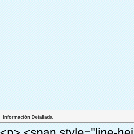
Información Detallada
<p> <span style="line-height: 24px; font-size: 16px;"> <strong> <span style="line-height: 27px; font-family: Arial;"> <span style="line-height: 24px;"> Nombre del producto: automático máquina de la cubierta </span> </span> </strong> </span> </p> <p> <span style="line-height: 24px; font-size: 16px;"> <strong> </strong> <strong> <span style="line-height: 24px; font-family: Arial;"> Modelo no.: XT-46B (i) </span> </strong> </span> </p> <p>&nbsp;&nbsp;</p> <div id="ali-anchor-AliPostDhMb-e46fe" style="padding-top: 8px; background-color: #f5f5f5;" data-section-title="Product Uses" data-section="AliPostDhMb-e46fe"> <div id="ali-title-AliPostDhMb-e46fe" style="padding: 8px 0px; border-bottom-style: solid;"> <span style="background-color: #ddd; color: #333; font-weight: bold; padding: 8px 10px; line-height: 12px;"> Producto utiliza </span> </div> <div style="padding: 10px 0px;"> <p>&nbsp;<img src="http://i03.i.aliimg.com/simg/single/icon/placeholder_100x100.png" data-src="http://g01.s.alicdn.com/kf/HTB1PdJsIVXXXXXwXFXXq6xXFXXXp/200852200/HTB1PdJsIVXXXXXwXFXXq6xXFXXXp.jpg" data-alt="Surtidor del oro de China inteligente automático dispensador de la cubierta para el hospital para laboratorio" width="700" ori-width="800" ori-height="922" /> <noscript><img src="http://g01.s.alicdn.com/kf/HTB1PdJsIVXXXXXwXFXXq6xXFXXXp/200852200/HTB1PdJsIVXXXXXwXFXXq6xXFXXXp.jpg" alt="Surtidor del oro de China inteligente automático dispensador de la cubierta para el hospital para laboratorio" width="700" ori-width="800" ori-height="922"></noscript> </p> <p>&nbsp;</p> <p><img src="http://i03.i.aliimg.com/simg/single/icon/placeholder_100x100.png" data-src="http://g03.s.alicdn.com/kf/HTB1dGKSHVXXXXX5XXXXq6xXFXXXf/200852200/HTB1dGKSHVXXXXX5XXXXq6xXFXXXf.jpg" width="700" /> <noscript><img src="http://g03.s.alicdn.com/kf/HTB1dGKSHVXXXXX5XXXXq6xXFXXXf/200852200/HTB1dGKSHVXXXXX5XXXXq6xXFXXXf.jpg" width="700"></noscript> </p> </div> </div> <p>&nbsp;</p> <p>&nbsp;</p> <div id="ali-anchor-AliPostDhMb-te3xv" style="padding-top: 8px;" data-section-title="Technology" data-section="AliPostDhMb-te3xv"> <div id="ali-title-AliPostDhMb-te3xv" style="padding: 8px 0px; border-bottom-style: solid;"> <span style="background-color: #ddd; color: #333; font-weight: bold; padding: 8px 10px; line-height: 12px;"> Tecnología </span> </div> <div style="padding: 10px 0px;"> <p>&nbsp; <span style="line-height: normal; font-size: 14px; font-family: Arial;"> Esta máquina de la cubierta automática utiliza el principio de que <span style="line-height: 21px; color: #0000ff;"> <strong> <span style="line-height: 21px; color: #99cc00;"> <em> T </em> </span> </strong> </span> </span> <strong> <span style="line-height: 21px; color: #99cc00;"> <em> <span style="line-height: normal; font-family: Arial;"> Hermo film retráctil se reducirá en </span> </em> </span> </strong> </p> <p> <span style="line-height: 21px; font-size: 14px;"> <strong> <em> <span style="line-height: normal; font-family: Arial; color: #99cc00;"> Temperatura adecuada </span> </em> </strong> <span style="line-height: normal; font-family: Arial;"> <strong> <em> <span style="line-height: 21px; color: #99cc00;"> . </span> </em> </strong> Tecnología diferente de otros cubierta del zapato </span> <span style="line-height: normal; font-family: Arial;"> Máquina </span> <span style="line-height: normal; font-family: Arial;"> . </span> </span> </p> <p> <span style="line-height: 21px; font-size: 14px;"> <span style="line-height: normal; font-family: Arial;"> Puede <span style="line-height: 21px; color: #0000ff;"> </span> </span> <em> <span style="line-height: normal; font-weight: bold; font-family: Arial; color: #99cc00;"> Automáticamente </span> </em> <span style="line-height: normal; font-family: Arial;"> <em> <span style="line-height: 21px; color: #99cc00;"> </span> </em> Salidas y corta la película de PVC y </span> <em> <span style="line-height: normal; font-weight: bold; font-family: Arial; color: #99cc00;"> Proporcionar aire caliente. </span> </em> </span> </p> <p><br> <strong> <span style="line-height: 21px; font-size: 14px;"> <span style="line-height: normal; font-family: Arial;"> Que </span> <span style="line-height: 18px;"> <span style="line-height: normal; font-family: Arial;"> Sólo toma tres </span> </span> <span style="line-height: normal; font-family: Arial;"> Segundos para hacer que el PVC película en zapatos cubierta del zapato y abrigos de las personas </span> <span style="line-height: normal; font-family: Arial;"> . </span> </span> </strong> <