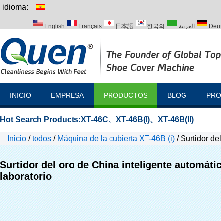
idioma:
English
Français
日本語
한국의
العربية
Deu
Italiano
Português
Русский
Türk
INICIO
EMPRESA
PRODUCTOS
BLOG
PRO
Hot Search Products:
XT-46C
、
XT-46B(I)
、
XT-46B(II)
Inicio
/
todos
/
Máquina de la cubierta XT-46B (i)
/
Surtidor de
hospital para laboratorio
Surtidor del oro de China inteligente automátic
laboratorio