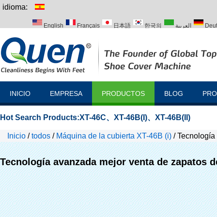
idioma:
English
Français
日本語
한국의
العربية
Deu
Italiano
Português
Русский
Türk
INICIO
EMPRESA
PRODUCTOS
BLOG
PRO
Hot Search Products:
XT-46C
、
XT-46B(I)
、
XT-46B(II)
Inicio
/
todos
/
Máquina de la cubierta XT-46B (i)
/
Tecnología 
el hospital
Tecnología avanzada mejor venta de zapatos de 