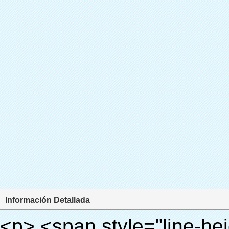
Información Detallada
<p> <span style="line-height: 24px; font-size: 16px;"> <strong> <span style="line-height: 27px; font-family: Arial;"> <span style="line-height: 24px;"> Nombre del producto: automático máquina de la cubierta </span> </span> </strong> </span> </p> <p> <span style="line-height: 24px; font-size: 16px;"> <strong> </strong> <strong> <span style="line-height: 24px; font-family: Arial;"> Modelo no.: XT-46B (i) </span> </strong> </span> </p> <p>&nbsp;&nbsp;</p> <div id="ali-anchor-AliPostDhMb-e46fe" style="padding-top: 8px; background-color: #f5f5f5;" data-section-title="Product Uses" data-section="AliPostDhMb-e46fe"> <div id="ali-title-AliPostDhMb-e46fe" style="padding: 8px 0px; border-bottom-style: solid;"> <span style="background-color: #ddd; color: #333; font-weight: bold; padding: 8px 10px; line-height: 12px;"> Producto utiliza </span> </div> <div style="padding: 10px 0px;"> <p>&nbsp;<img src="http://i03.i.aliimg.com/simg/single/icon/placeholder_100x100.png" data-src="http://g01.s.alicdn.com/kf/HTB1PdJsIVXXXXXwXFXXq6xXFXXXp/200852200/HTB1PdJsIVXXXXXwXFXXq6xXFXXXp.jpg" data-alt="Tecnología avanzada mejor venta de zapatos de plástico dispensador de la cubierta para el hospital" width="700" ori-width="800" ori-height="922" /> <noscript><img src="http://g01.s.alicdn.com/kf/HTB1PdJsIVXXXXXwXFXXq6xXFXXXp/200852200/HTB1PdJsIVXXXXXwXFXXq6xXFXXXp.jpg" alt="Tecnología avanzada mejor venta de zapatos de plástico dispensador de la cubierta para el hospital" width="700" ori-width="800" ori-height="922"></noscript> </p> <p>&nbsp;</p> <p><img src="http://i03.i.aliimg.com/simg/single/icon/placeholder_100x100.png" data-src="http://g03.s.alicdn.com/kf/HTB1dGKSHVXXXXX5XXXXq6xXFXXXf/200852200/HTB1dGKSHVXXXXX5XXXXq6xXFXXXf.jpg" width="700" /> <noscript><img src="http://g03.s.alicdn.com/kf/HTB1dGKSHVXXXXX5XXXXq6xXFXXXf/200852200/HTB1dGKSHVXXXXX5XXXXq6xXFXXXf.jpg" width="700"></noscript> </p> </div> </div> <p>&nbsp;</p> <p>&nbsp;</p> <div id="ali-anchor-AliPostDhMb-te3xv" style="padding-top: 8px;" data-section-title="Technology" data-section="AliPostDhMb-te3xv"> <div id="ali-title-AliPostDhMb-te3xv" style="padding: 8px 0px; border-bottom-style: solid;"> <span style="background-color: #ddd; color: #333; font-weight: bold; padding: 8px 10px; line-height: 12px;"> Tecnología </span> </div> <div style="padding: 10px 0px;"> <p>&nbsp; <span style="line-height: normal; font-size: 14px; font-family: Arial;"> Esta máquina de la cubierta automática utiliza el principio de que <span style="line-height: 21px; color: #0000ff;"> <strong> <span style="line-height: 21px; color: #99cc00;"> <em> T </em> </span> </strong> </span> </span> <strong> <span style="line-height: 21px; color: #99cc00;"> <em> <span style="line-height: normal; font-family: Arial;"> Hermo film retráctil se reducirá en </span> </em> </span> </strong> </p> <p> <span style="line-height: 21px; font-size: 14px;"> <strong> <em> <span style="line-height: normal; font-family: Arial; color: #99cc00;"> Temperatura adecuada </span> </em> </strong> <span style="line-height: normal; font-family: Arial;"> <strong> <em> <span style="line-height: 21px; color: #99cc00;"> . </span> </em> </strong> Tecnología diferente de otros cubierta del zapato </span> <span style="line-height: normal; font-family: Arial;"> Máquina </span> <span style="line-height: normal; font-family: Arial;"> . </span> </span> </p> <p> <span style="line-height: 21px; font-size: 14px;"> <span style="line-height: normal; font-family: Arial;"> Puede <span style="line-height: 21px; color: #0000ff;"> </span> </span> <em> <span style="line-height: normal; font-weight: bold; font-family: Arial; color: #99cc00;"> Automáticamente </span> </em> <span style="line-height: normal; font-family: Arial;"> <em> <span style="line-height: 21px; color: #99cc00;"> </span> </em> Salidas y corta la película de PVC y </span> <em> <span style="line-height: normal; font-weight: bold; font-family: Arial; color: #99cc00;"> Proporcionar aire caliente. </span> </em> </span> </p> <p><br> <strong> <span style="line-height: 21px; font-size: 14px;"> <span style="line-height: normal; font-family: Arial;"> Que </span> <span style="line-height: 18px;"> <span style="line-height: normal; font-family: Arial;"> Sólo toma tres </span> </span> <span style="line-height: normal; font-family: Arial;"> Segundos para hacer que el PVC película en zapatos cubierta del zapato y abrigos de las personas </span> <span style="line-height: normal; font-family: Arial;"> . </span> </span> </strong> </p> <p>&nbsp;</p> <p>&