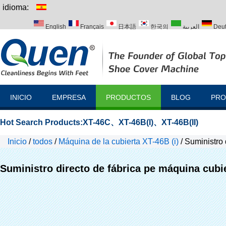
idioma:
English
Français
日本語
한국의
العربية
Deu
Italiano
Português
Русский
Türk
INICIO
EMPRESA
PRODUCTOS
BLOG
PRO
Hot Search Products:
XT-46C
、
XT-46B(I)
、
XT-46B(II)
Inicio
/
todos
/
Máquina de la cubierta XT-46B (i)
/
Suministro 
Suministro directo de fábrica pe máquina cubie