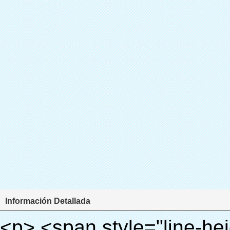
Información Detallada
<p> <span style="line-height: 24px; font-size: 16px;"> <strong> <span style="line-height: 27px; font-family: Arial;"> <span style="line-height: 24px;"> Nombre del producto: automático máquina de la cubierta </span> </span> </strong> </span> </p> <p> <span style="line-height: 24px; font-size: 16px;"> <strong> </strong> <strong> <span style="line-height: 24px; font-family: Arial;"> Modelo no.: XT-46B (i) </span> </strong> </span> </p> <p>&nbsp;&nbsp;</p> <div id="ali-anchor-AliPostDhMb-e46fe" style="padding-top: 8px; background-color: #f5f5f5;" data-section-title="Product Uses" data-section="AliPostDhMb-e46fe"> <div id="ali-title-AliPostDhMb-e46fe" style="padding: 8px 0px; border-bottom-style: solid;"> <span style="background-color: #ddd; color: #333; font-weight: bold; padding: 8px 10px; line-height: 12px;"> Producto utiliza </span> </div> <div style="padding: 10px 0px;"> <p>&nbsp;<img src="http://i03.i.aliimg.com/simg/single/icon/placeholder_100x100.png" data-src="http://g01.s.alicdn.com/kf/HTB1PdJsIVXXXXXwXFXXq6xXFXXXp/200852200/HTB1PdJsIVXXXXXwXFXXq6xXFXXXp.jpg" data-alt="Suministro directo de fábrica pe máquina cubierta de la zapata para bienes raíces" width="700" ori-width="800" ori-height="922" /> <noscript><img src="http://g01.s.alicdn.com/kf/HTB1PdJsIVXXXXXwXFXXq6xXFXXXp/200852200/HTB1PdJsIVXXXXXwXFXXq6xXFXXXp.jpg" alt="Suministro directo de fábrica pe máquina cubierta de la zapata para bienes raíces" width="700" ori-width="800" ori-height="922"></noscript> </p> <p>&nbsp;</p> <p><img src="http://i03.i.aliimg.com/simg/single/icon/placeholder_100x100.png" data-src="http://g03.s.alicdn.com/kf/HTB1dGKSHVXXXXX5XXXXq6xXFXXXf/200852200/HTB1dGKSHVXXXXX5XXXXq6xXFXXXf.jpg" width="700" /> <noscript><img src="http://g03.s.alicdn.com/kf/HTB1dGKSHVXXXXX5XXXXq6xXFXXXf/200852200/HTB1dGKSHVXXXXX5XXXXq6xXFXXXf.jpg" width="700"></noscript> </p> </div> </div> <p>&nbsp;</p> <p>&nbsp;</p> <div id="ali-anchor-AliPostDhMb-te3xv" style="padding-top: 8px;" data-section-title="Technology" data-section="AliPostDhMb-te3xv"> <div id="ali-title-AliPostDhMb-te3xv" style="padding: 8px 0px; border-bottom-style: solid;"> <span style="background-color: #ddd; color: #333; font-weight: bold; padding: 8px 10px; line-height: 12px;"> Tecnología </span> </div> <div style="padding: 10px 0px;"> <p>&nbsp; <span style="line-height: normal; font-size: 14px; font-family: Arial;"> Esta máquina de la cubierta automática utiliza el principio de que <span style="line-height: 21px; color: #0000ff;"> <strong> <span style="line-height: 21px; color: #99cc00;"> <em> T </em> </span> </strong> </span> </span> <strong> <span style="line-height: 21px; color: #99cc00;"> <em> <span style="line-height: normal; font-family: Arial;"> Hermo film retráctil se reducirá en </span> </em> </span> </strong> </p> <p> <span style="line-height: 21px; font-size: 14px;"> <strong> <em> <span style="line-height: normal; font-family: Arial; color: #99cc00;"> Temperatura adecuada </span> </em> </strong> <span style="line-height: normal; font-family: Arial;"> <strong> <em> <span style="line-height: 21px; color: #99cc00;"> . </span> </em> </strong> Tecnología diferente de otros cubierta del zapato </span> <span style="line-height: normal; font-family: Arial;"> Máquina </span> <span style="line-height: normal; font-family: Arial;"> . </span> </span> </p> <p> <span style="line-height: 21px; font-size: 14px;"> <span style="line-height: normal; font-family: Arial;"> Puede <span style="line-height: 21px; color: #0000ff;"> </span> </span> <em> <span style="line-height: normal; font-weight: bold; font-family: Arial; color: #99cc00;"> Automáticamente </span> </em> <span style="line-height: normal; font-family: Arial;"> <em> <span style="line-height: 21px; color: #99cc00;"> </span> </em> Salidas y corta la película de PVC y </span> <em> <span style="line-height: normal; font-weight: bold; font-family: Arial; color: #99cc00;"> Proporcionar aire caliente. </span> </em> </span> </p> <p><br> <strong> <span style="line-height: 21px; font-size: 14px;"> <span style="line-height: normal; font-family: Arial;"> Que </span> <span style="line-height: 18px;"> <span style="line-height: normal; font-family: Arial;"> Sólo toma tres </span> </span> <span style="line-height: normal; font-family: Arial;"> Segundos para hacer que el PVC película en zapatos cubierta del zapato y abrigos de las personas </span> <span style="line-height: normal; font-family: Arial;"> . </span> </span> </strong> </p> <p>&nbsp;</p> <p>&nbsp;</p> <p> <strong> <span styl