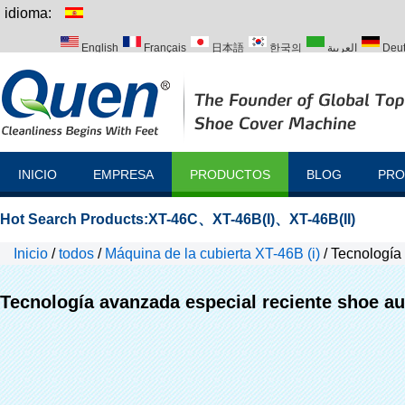
idioma:
English
Français
日本語
한국의
العربية
Deu
Italiano
Português
Русский
Türk
INICIO
EMPRESA
PRODUCTOS
BLOG
PRO
Hot Search Products:
XT-46C
、
XT-46B(I)
、
XT-46B(II)
Inicio
/
todos
/
Máquina de la cubierta XT-46B (i)
/
Tecnología 
hogar
Tecnología avanzada especial reciente shoe au