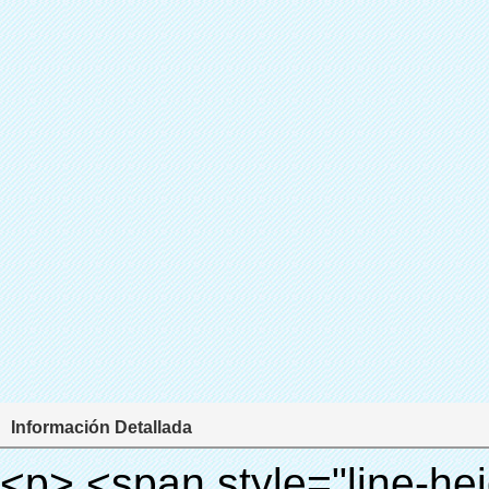
Información Detallada
<p> <span style="line-height: 24px; font-size: 16px;"> <strong> <span style="line-height: 27px; font-family: Arial;"> <span style="line-height: 24px;"> Nombre del producto: automático máquina de la cubierta </span> </span> </strong> </span> </p> <p> <span style="line-height: 24px; font-size: 16px;"> <strong> </strong> <strong> <span style="line-height: 24px; font-family: Arial;"> Modelo no.: XT-46B (i) </span> </strong> </span> </p> <p>&nbsp;&nbsp;</p> <div id="ali-anchor-AliPostDhMb-e46fe" style="padding-top: 8px; background-color: #f5f5f5;" data-section-title="Product Uses" data-section="AliPostDhMb-e46fe"> <div id="ali-title-AliPostDhMb-e46fe" style="padding: 8px 0px; border-bottom-style: solid;"> <span style="background-color: #ddd; color: #333; font-weight: bold; padding: 8px 10px; line-height: 12px;"> Producto utiliza </span> </div> <div style="padding: 10px 0px;"> <p>&nbsp;<img src="http://i03.i.aliimg.com/simg/single/icon/placeholder_100x100.png" data-src="http://g01.s.alicdn.com/kf/HTB1PdJsIVXXXXXwXFXXq6xXFXXXp/200852200/HTB1PdJsIVXXXXXwXFXXq6xXFXXXp.jpg" data-alt="Tecnología avanzada especial reciente shoe auto dispensador de la cubierta para el hogar" width="700" ori-width="800" ori-height="922" /> <noscript><img src="http://g01.s.alicdn.com/kf/HTB1PdJsIVXXXXXwXFXXq6xXFXXXp/200852200/HTB1PdJsIVXXXXXwXFXXq6xXFXXXp.jpg" alt="Tecnología avanzada especial reciente shoe auto dispensador de la cubierta para el hogar" width="700" ori-width="800" ori-height="922"></noscript> </p> <p>&nbsp;</p> <p><img src="http://i03.i.aliimg.com/simg/single/icon/placeholder_100x100.png" data-src="http://g03.s.alicdn.com/kf/HTB1dGKSHVXXXXX5XXXXq6xXFXXXf/200852200/HTB1dGKSHVXXXXX5XXXXq6xXFXXXf.jpg" width="700" /> <noscript><img src="http://g03.s.alicdn.com/kf/HTB1dGKSHVXXXXX5XXXXq6xXFXXXf/200852200/HTB1dGKSHVXXXXX5XXXXq6xXFXXXf.jpg" width="700"></noscript> </p> </div> </div> <p>&nbsp;</p> <p>&nbsp;</p> <div id="ali-anchor-AliPostDhMb-te3xv" style="padding-top: 8px;" data-section-title="Technology" data-section="AliPostDhMb-te3xv"> <div id="ali-title-AliPostDhMb-te3xv" style="padding: 8px 0px; border-bottom-style: solid;"> <span style="background-color: #ddd; color: #333; font-weight: bold; padding: 8px 10px; line-height: 12px;"> Tecnología </span> </div> <div style="padding: 10px 0px;"> <p>&nbsp; <span style="line-height: normal; font-size: 14px; font-family: Arial;"> Esta máquina de la cubierta automática utiliza el principio de que <span style="line-height: 21px; color: #0000ff;"> <strong> <span style="line-height: 21px; color: #99cc00;"> <em> T </em> </span> </strong> </span> </span> <strong> <span style="line-height: 21px; color: #99cc00;"> <em> <span style="line-height: normal; font-family: Arial;"> Hermo film retráctil se reducirá en </span> </em> </span> </strong> </p> <p> <span style="line-height: 21px; font-size: 14px;"> <strong> <em> <span style="line-height: normal; font-family: Arial; color: #99cc00;"> Temperatura adecuada </span> </em> </strong> <span style="line-height: normal; font-family: Arial;"> <strong> <em> <span style="line-height: 21px; color: #99cc00;"> . </span> </em> </strong> Tecnología diferente de otros cubierta del zapato </span> <span style="line-height: normal; font-family: Arial;"> Máquina </span> <span style="line-height: normal; font-family: Arial;"> . </span> </span> </p> <p> <span style="line-height: 21px; font-size: 14px;"> <span style="line-height: normal; font-family: Arial;"> Puede <span style="line-height: 21px; color: #0000ff;"> </span> </span> <em> <span style="line-height: normal; font-weight: bold; font-family: Arial; color: #99cc00;"> Automáticamente </span> </em> <span style="line-height: normal; font-family: Arial;"> <em> <span style="line-height: 21px; color: #99cc00;"> </span> </em> Salidas y corta la película de PVC y </span> <em> <span style="line-height: normal; font-weight: bold; font-family: Arial; color: #99cc00;"> Proporcionar aire caliente. </span> </em> </span> </p> <p><br> <strong> <span style="line-height: 21px; font-size: 14px;"> <span style="line-height: normal; font-family: Arial;"> Que </span> <span style="line-height: 18px;"> <span style="line-height: normal; font-family: Arial;"> Sólo toma tres </span> </span> <span style="line-height: normal; font-family: Arial;"> Segundos para hacer que el PVC película en zapatos cubierta del zapato y abrigos de las personas </span> <span style="line-height: normal; font-family: Arial;"> . </span> </span> </strong> </p> <p>&nbsp;</p> <p>&nbsp;</p> <p> <stro