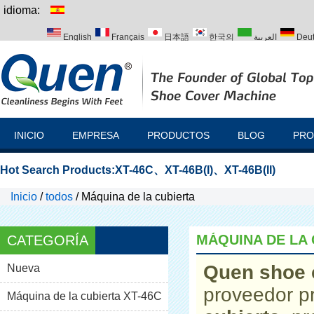
idioma:
English
Français
日本語
한국의
العربية
Deu
Italiano
Português
Русский
Türk
INICIO
EMPRESA
PRODUCTOS
BLOG
PRO
Hot Search Products:
XT-46C
、
XT-46B(I)
、
XT-46B(II)
Inicio
/
todos
/
Máquina de la cubierta
MÁQUINA DE LA 
CATEGORÍA
Quen shoe 
Nueva
proveedor p
Máquina de la cubierta XT-46C