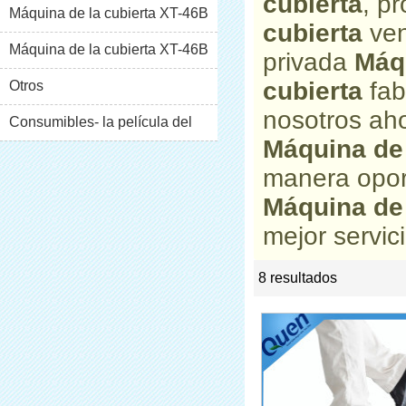
cubierta
, p
Máquina de la cubierta XT-46B
cubierta
ven
(i)
Máquina de la cubierta XT-46B
privada
Máqu
cubierta
fab
(II)
Otros
nosotros aho
Consumibles- la película del
Máquina de 
pvc
manera opor
Máquina de 
mejor servici
8 resultados
list
rate