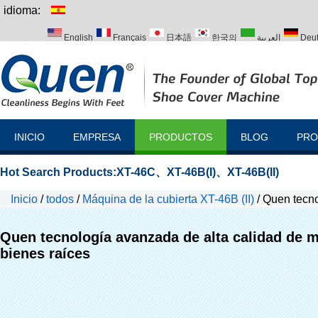
idioma:
English
Français
日本語
한국의
العربية
Deu
Italiano
Português
Русский
Türk
INICIO
EMPRESA
PRODUCTOS
BLOG
PRO
Hot Search Products:
XT-46C
、
XT-46B(I)
、
XT-46B(II)
Inicio
/
todos
/
Máquina de la cubierta XT-46B (II)
/
Quen tecno
dispensador para bienes raíces
Quen tecnología avanzada de alta calidad de 
bienes raíces