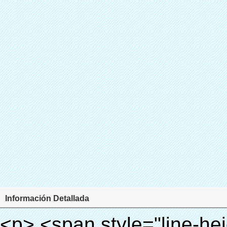
Información Detallada
<p> <span style="line-height: 24px; font-size: 16px;"> <strong> <span style="line-height: 27px; font-family: Arial;"> <span style="line-height: 24px;"> Nombre del producto: automático máquina de la cubierta </span> </span> </strong> </span> </p> <p> <span style="line-height: 24px; font-size: 16px;"> <strong> </strong> <strong> <span style="line-height: 24px; font-family: Arial;"> Modelo no.: XT-46B (ii) </span> </strong> </span> </p> <p>&nbsp;</p> <p>&nbsp;</p> <div id="ali-anchor-AliPostDhMb-g85v3" style="padding-top: 8px; background-color: #f5f5f5;" data-section-title="Product Uses" data-section="AliPostDhMb-g85v3"> <div id="ali-title-AliPostDhMb-g85v3" style="padding: 8px 0px; border-bottom-style: solid;"> <span style="background-color: #ddd; color: #333; font-weight: bold; padding: 8px 10px; line-height: 12px;"> Producto utiliza </span> </div> <div style="padding: 10px 0px;"> <p>&nbsp;&nbsp;<img src="http://i03.i.aliimg.com/simg/single/icon/placeholder_100x100.png" data-src="http://g01.s.alicdn.com/kf/HTB1PdJsIVXXXXXwXFXXq6xXFXXXp/200852200/HTB1PdJsIVXXXXXwXFXXq6xXFXXXp.jpg" data-alt="Quen tecnología avanzada de alta calidad de moda de los bolos de zapatos cubre para dispensador para bienes raíces" width="700" ori-width="800" ori-height="922" /> <noscript><img src="http://g01.s.alicdn.com/kf/HTB1PdJsIVXXXXXwXFXXq6xXFXXXp/200852200/HTB1PdJsIVXXXXXwXFXXq6xXFXXXp.jpg" alt="Quen tecnología avanzada de alta calidad de moda de los bolos de zapatos cubre para dispensador para bienes raíces" width="700" ori-width="800" ori-height="922"></noscript> </p> <p>&nbsp;</p> <p><img src="http://i03.i.aliimg.com/simg/single/icon/placeholder_100x100.png" data-src="http://g03.s.alicdn.com/kf/HTB1dGKSHVXXXXX5XXXXq6xXFXXXf/200852200/HTB1dGKSHVXXXXX5XXXXq6xXFXXXf.jpg" width="700" /> <noscript><img src="http://g03.s.alicdn.com/kf/HTB1dGKSHVXXXXX5XXXXq6xXFXXXf/200852200/HTB1dGKSHVXXXXX5XXXXq6xXFXXXf.jpg" width="700"></noscript> </p> </div> </div> <div id="ali-anchor-AliPostDhMb-ur9dh" style="padding-top: 8px;" data-section-title="Product Description" data-section="AliPostDhMb-ur9dh"> <div id="ali-title-AliPostDhMb-ur9dh" style="padding: 8px 0px; border-bottom-style: solid;"> <span style="background-color: #ddd; color: #333; font-weight: bold; padding: 8px 10px; line-height: 12px;"> Descripción del producto </span> </div> <div style="padding: 10px 0px;"><p>&nbsp;<img src="http://i03.i.aliimg.com/simg/single/icon/placeholder_100x100.png" data-src="http://g01.s.alicdn.com/kf/HTB1QRdpIVXXXXbbXVXXq6xXFXXXM/200852200/HTB1QRdpIVXXXXbbXVXXq6xXFXXXM.jpg" data-alt="Quen tecnología avanzada de alta calidad de moda de los bolos de zapatos cubre para dispensador para bienes raíces" width="700" ori-width="700" ori-height="967" /> <noscript><img src="http://g01.s.alicdn.com/kf/HTB1QRdpIVXXXXbbXVXXq6xXFXXXM/200852200/HTB1QRdpIVXXXXbbXVXXq6xXFXXXM.jpg" alt="Quen tecnología avanzada de alta calidad de moda de los bolos de zapatos cubre para dispensador para bienes raíces" width="700" ori-width="700" ori-height="967"></noscript> </p></div> </div> <p>&nbsp;</p> <p>&nbsp;</p> <p><img src="http://i03.i.aliimg.com/simg/single/icon/placeholder_100x100.png" data-src="http://g01.s.alicdn.com/kf/HTB1cdlsIVXXXXcmXpXXq6xXFXXXe/200852200/HTB1cdlsIVXXXXcmXpXXq6xXFXXXe.jpg" data-alt="Quen tecnología avanzada de alta calidad de moda de los bolos de zapatos cubre para dispensador para bienes raíces" width="700" ori-width="700" ori-height="564" /> <noscript><img src="http://g01.s.alicdn.com/kf/HTB1cdlsIVXXXXcmXpXXq6xXFXXXe/200852200/HTB1cdlsIVXXXXcmXpXXq6xXFXXXe.jpg" alt="Quen tecnología avanzada de alta calidad de moda de los bolos de zapatos cubre para dispensador para bienes raíces" width="700" ori-width="700" ori-height="564"></noscript> </p> <p>&nbsp;</p> <p>&nbsp;</p> <div id="ali-anchor-AliPostDhMb-kqf20" style="padding-top: 8px;" data-section-title="Product Advantages" data-section="AliPostDhMb-kqf20"> <div id="ali-title-AliPostDhMb-kqf20" style="padding: 8px 0px; border-bottom-style: solid;"> <span style="background-color: #ddd; color: #333; font-weight: bold; padding: 8px 10px; line-height: 12px;"> Ventajas del producto </span> </div> <div style="padding: 10px 0px;"> <p>&nbsp;</p> <table class="aliDataTable" style="width: 600px; height: 436px;"><tbody> <tr style="height: 34.35pt;" align="left"><td style="width: 598pt;" colspan="2" valign="center"><p> <span style="line-height: normal; font-weight: bold; font-size: 12pt; font-family: Arial;"> Ventaja de Quen Shoe machine: </span> </p></td></tr> <tr style="height: 53.95pt;" align="left"> <td style="width: 181.85pt;" valign="center"><p><span style="line-height: normal; font-weight: bold; font-family: 