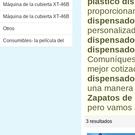
plástico di
Máquina de la cubierta XT-46B
proporciona
(i)
Máquina de la cubierta XT-46B
dispensador
personaliza
(II)
Otros
dispensador
Consumibles- la película del
dispensador
pvc
Comuníquese
mejor cotiz
dispensador
una manera 
Zapatos de 
pero vamos a
3 resultados
list
rate