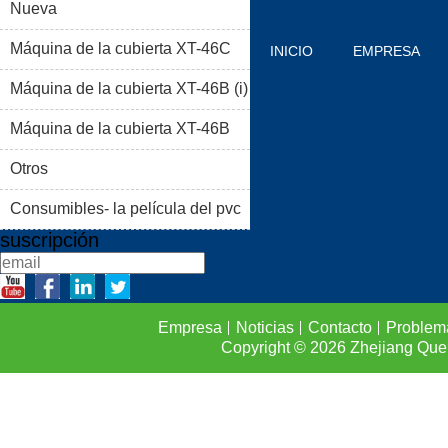
Nueva
Máquina de la cubierta XT-46C
INICIO
EMPRESA
Máquina de la cubierta XT-46B (i)
PRODUCTOS
BLOG
Máquina de la cubierta XT-46B
PROBLEMAS COMUNES
(II)
Otros
CONTACTO
Consumibles- la película del pvc
suscripción
Empresa
Noticias
Contacto
Problem
Copyright © 2026
Zhejiang Que