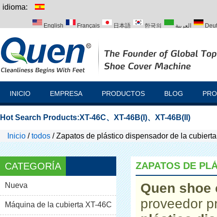
idioma:
English
Français
日本語
한국의
العربية
Deu
Italiano
Português
Русский
Türk
INICIO
EMPRESA
PRODUCTOS
BLOG
PRO
Hot Search Products:
XT-46C
、
XT-46B(I)
、
XT-46B(II)
Inicio
/
todos
/
Zapatos de plástico dispensador de la cubierta
ZAPATOS DE PLÁ
CATEGORÍA
Quen shoe 
Nueva
proveedor p
Máquina de la cubierta XT-46C