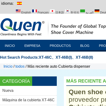
idioma:
English
Français
日本語
한국의
العربية
Deu
Italiano
Português
Русский
Türk
INICIO
EMPRESA
PRODUCTOS
BLOG
PRO
Hot Search Products:
XT-46C
、
XT-46B(I)
、
XT-46B(II)
Inicio
/
todos
/
Más reciente auto Cubierta dispenser
MÁS RECIENTE 
CATEGORÍA
Quen shoe 
Nueva
proveedor p
Máquina de la cubierta XT-46C