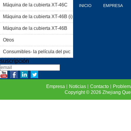
Máquina de la cubierta XT-46C
INICIO
EMPRESA
Máquina de la cubierta XT-46B (i)
PRODUCTOS
BLOG
Máquina de la cubierta XT-46B
PROBLEMAS COMUNES
(II)
Otros
CONTACTO
Consumibles- la película del pvc
suscripción
Empresa
Noticias
Contacto
Problem
Copyright © 2026
Zhejiang Que