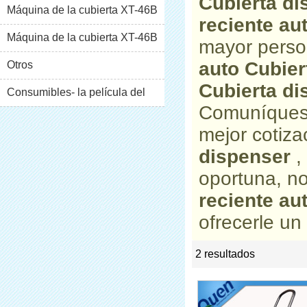
Cubierta di
Máquina de la cubierta XT-46B
reciente au
(i)
Máquina de la cubierta XT-46B
mayor perso
auto Cubier
(II)
Otros
Cubierta di
Consumibles- la película del
Comuníquese
pvc
mejor cotiz
dispenser
,
oportuna, n
reciente au
ofrecerle un 
2 resultados
list
rate