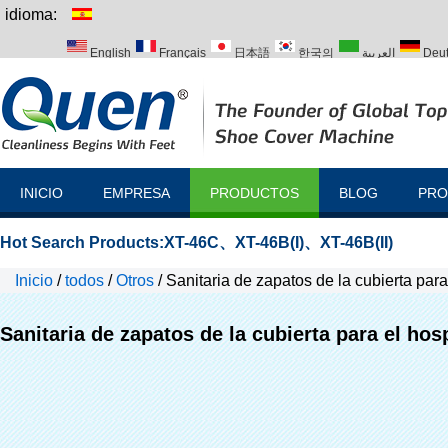
idioma:
English
Français
日本語
한국의
العربية
Deu
Italiano
Português
Русский
Türk
INICIO
EMPRESA
PRODUCTOS
BLOG
PRO
Hot Search Products:
XT-46C
、
XT-46B(I)
、
XT-46B(II)
Inicio
/
todos
/
Otros
/
Sanitaria de zapatos de la cubierta para
Sanitaria de zapatos de la cubierta para el hos