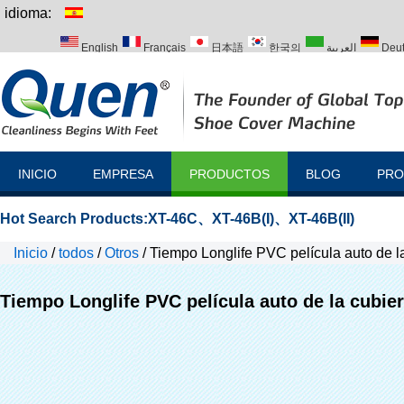
idioma:
English
Français
日本語
한국의
العربية
Deu
Italiano
Português
Русский
Türk
INICIO
EMPRESA
PRODUCTOS
BLOG
PRO
Hot Search Products:
XT-46C
、
XT-46B(I)
、
XT-46B(II)
Inicio
/
todos
/
Otros
/
Tiempo Longlife PVC película auto de l
Tiempo Longlife PVC película auto de la cubie