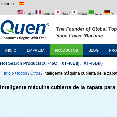
idioma:
English
Français
日本語
한국의
العربية
Deu
Italiano
Português
Русский
Türk
INICIO
EMPRESA
PRODUCTOS
BLOG
PRO
Hot Search Products:
XT-46C
、
XT-46B(I)
、
XT-46B(II)
Inicio
/
todos
/
Otros
/
Inteligente máquina cubierta de la zapat
Inteligente máquina cubierta de la zapata para 