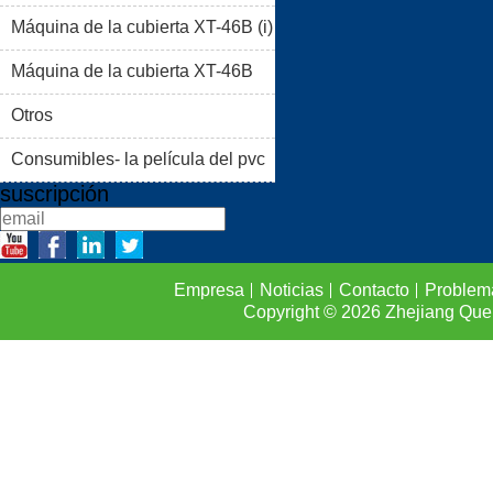
Máquina de la cubierta XT-46B (i)
PRODUCTOS
BLOG
Máquina de la cubierta XT-46B
PROBLEMAS COMUNES
(II)
Otros
CONTACTO
Consumibles- la película del pvc
suscripción
Empresa
Noticias
Contacto
Problem
Copyright © 2026
Zhejiang Que