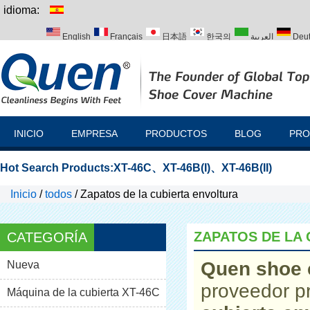
idioma:
English
Français
日本語
한국의
العربية
Deu
Italiano
Português
Русский
Türk
INICIO
EMPRESA
PRODUCTOS
BLOG
PRO
Hot Search Products:
XT-46C
、
XT-46B(I)
、
XT-46B(II)
Inicio
/
todos
/
Zapatos de la cubierta envoltura
ZAPATOS DE LA
CATEGORÍA
Quen shoe 
Nueva
proveedor p
Máquina de la cubierta XT-46C