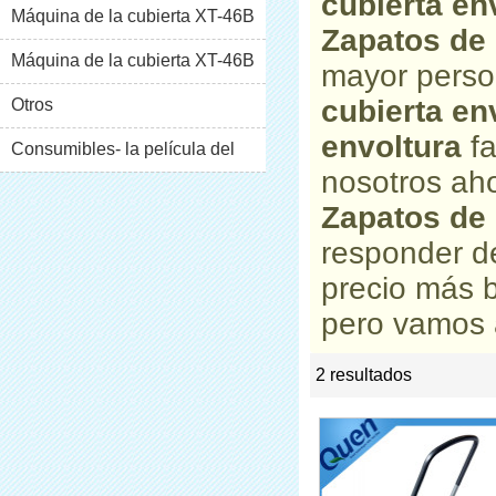
cubierta en
Máquina de la cubierta XT-46B
Zapatos de 
(i)
Máquina de la cubierta XT-46B
mayor perso
cubierta en
(II)
Otros
envoltura
fa
Consumibles- la película del
nosotros aho
pvc
Zapatos de 
responder d
precio más 
pero vamos a
2 resultados
list
rate