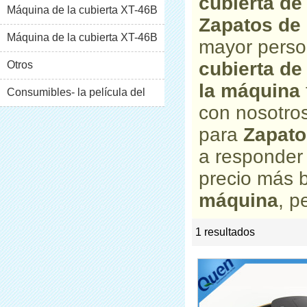
cubierta de
Máquina de la cubierta XT-46B
Zapatos de 
(i)
Máquina de la cubierta XT-46B
mayor perso
cubierta de
(II)
Otros
la máquina
Consumibles- la película del
con nosotros
pvc
para
Zapato
a responder
precio más 
máquina
, p
1 resultados
list
rate