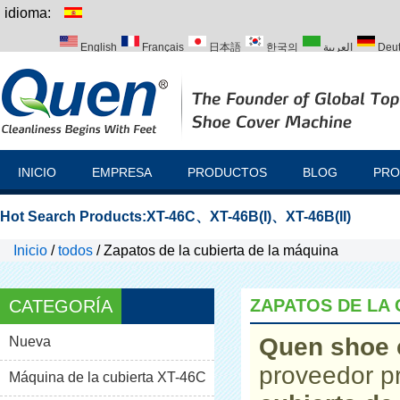
idioma:
English
Français
日本語
한국의
العربية
Deu
Italiano
Português
Русский
Türk
INICIO
EMPRESA
PRODUCTOS
BLOG
PRO
Hot Search Products:
XT-46C
、
XT-46B(I)
、
XT-46B(II)
Inicio
/
todos
/
Zapatos de la cubierta de la máquina
ZAPATOS DE LA 
CATEGORÍA
Quen shoe 
Nueva
proveedor p
Máquina de la cubierta XT-46C