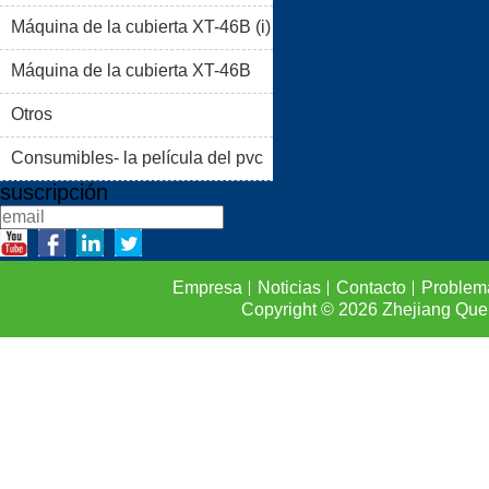
Máquina de la cubierta XT-46B (i)
PRODUCTOS
BLOG
Máquina de la cubierta XT-46B
PROBLEMAS COMUNES
(II)
Otros
CONTACTO
Consumibles- la película del pvc
suscripción
Empresa
Noticias
Contacto
Problem
Copyright © 2026
Zhejiang Que