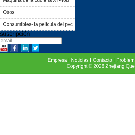
Máquina de la cubierta XT-46B
PROBLEMAS COMUNES
(II)
Otros
CONTACTO
Consumibles- la película del pvc
suscripción
Empresa
Noticias
Contacto
Problem
Copyright © 2026
Zhejiang Que