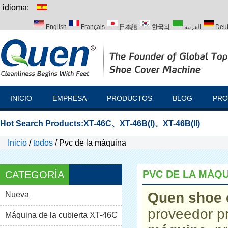
idioma:
English
Français
日本語
한국의
العربية
Deu
Italiano
Português
Русский
Türk
INICIO
EMPRESA
PRODUCTOS
BLOG
PRO
Hot Search Products:
XT-46C
、
XT-46B(I)
、
XT-46B(II)
Inicio
/
todos
/
Pvc de la máquina
PVC DE LA MÁQ
CATEGORÍA
Quen shoe 
Nueva
proveedor p
Máquina de la cubierta XT-46C