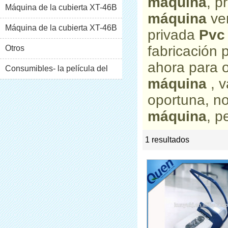
máquina
, p
Máquina de la cubierta XT-46B
máquina
ven
(i)
Máquina de la cubierta XT-46B
privada
Pvc
fabricación
(II)
Otros
ahora para o
Consumibles- la película del
máquina
, 
pvc
oportuna, n
máquina
, p
1 resultados
list
rate