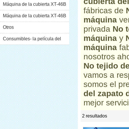
cubierta de
Máquina de la cubierta XT-46B
fábricas de
(i)
Máquina de la cubierta XT-46B
máquina
ven
privada
No t
(II)
Otros
máquina
y
Consumibles- la película del
máquina
fab
pvc
nosotros aho
No tejido d
vamos a res
somos el pr
del zapato 
mejor servici
2 resultados
list
rate