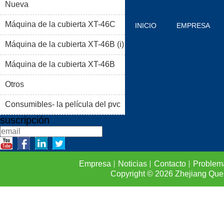
Nueva
Máquina de la cubierta XT-46C
INICIO
EMPRESA
Máquina de la cubierta XT-46B (i)
PRODUCTOS
BLOG
Máquina de la cubierta XT-46B
PROBLEMAS COMUNES
(II)
Otros
CONTACTO
Consumibles- la película del pvc
suscripción
Empresa
Noticias
Contacto
Problem
Copyright © 2026
Zhejiang Que