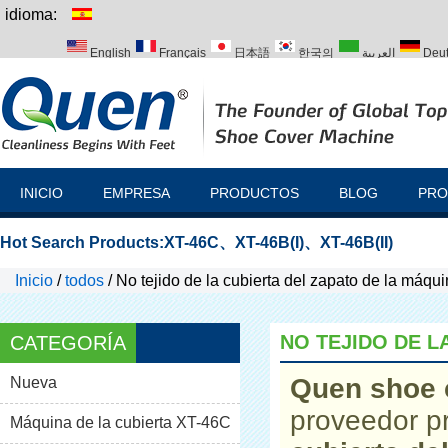
idioma:
English
Français
日本語
한국의
العربية
Deu
Italiano
Português
Русский
Türk
INICIO
EMPRESA
PRODUCTOS
BLOG
PRO
Hot Search Products:
XT-46C
、
XT-46B(I)
、
XT-46B(II)
Inicio
/
todos
/
No tejido de la cubierta del zapato de la máqu
NO TEJIDO DE L
CATEGORÍA
Quen shoe 
Nueva
proveedor p
Máquina de la cubierta XT-46C