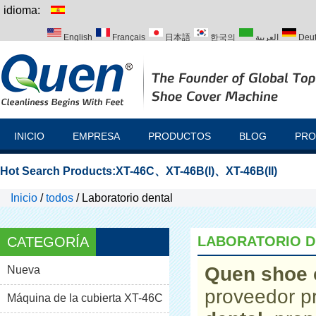
idioma:
English
Français
日本語
한국의
العربية
Deu
Italiano
Português
Русский
Türk
INICIO
EMPRESA
PRODUCTOS
BLOG
PRO
Hot Search Products:
XT-46C
、
XT-46B(I)
、
XT-46B(II)
Inicio
/
todos
/
Laboratorio dental
LABORATORIO D
CATEGORÍA
Quen shoe 
Nueva
proveedor p
Máquina de la cubierta XT-46C