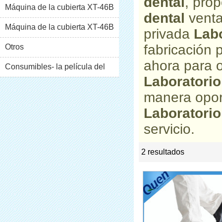
dental
, pro
Máquina de la cubierta XT-46B
dental
venta
(i)
Máquina de la cubierta XT-46B
privada
Labo
fabricación
(II)
Otros
ahora para o
Consumibles- la película del
Laboratorio
pvc
manera opor
Laboratorio
servicio.
2 resultados
list
rate