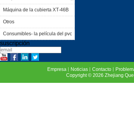
PRODUCTOS
BLOG
Máquina de la cubierta XT-46B
PROBLEMAS COMUNES
(II)
Otros
CONTACTO
Consumibles- la película del pvc
suscripción
Empresa
Noticias
Contacto
Problem
Copyright © 2026
Zhejiang Que