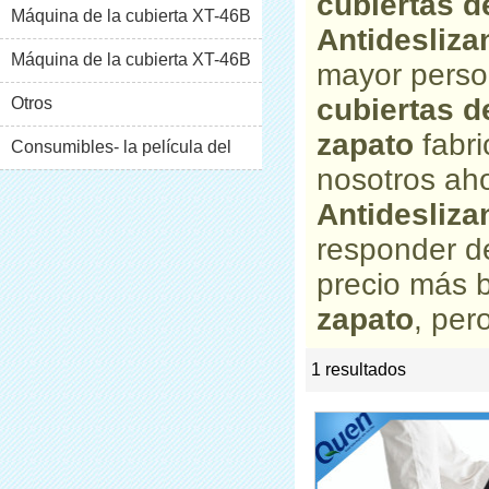
cubiertas d
Máquina de la cubierta XT-46B
Antidesliza
(i)
Máquina de la cubierta XT-46B
mayor perso
cubiertas d
(II)
Otros
zapato
fabri
Consumibles- la película del
nosotros aho
pvc
Antidesliza
responder d
precio más 
zapato
, per
1 resultados
list
rate