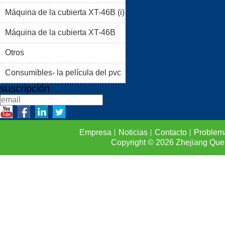
Máquina de la cubierta XT-46B (i)
PRODUCTOS
BLOG
Máquina de la cubierta XT-46B
PROBLEMAS COMUNES
(II)
Otros
CONTACTO
Consumibles- la película del pvc
suscripción
Empresa
Noticias
Contacto
Problem
Copyright © 2026
Zhejiang Que