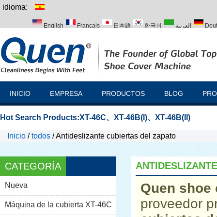
idioma:
English
Français
日本語
한국의
العربية
Deu
Italiano
Português
Русский
Türk
INICIO
EMPRESA
PRODUCTOS
BLOG
PRO
Hot Search Products:
XT-46C
、
XT-46B(I)
、
XT-46B(II)
Inicio
/
todos
/
Antideslizante cubiertas del zapato
ANTIDESLIZANTE
CATEGORÍA
Quen shoe 
Nueva
proveedor p
Máquina de la cubierta XT-46C