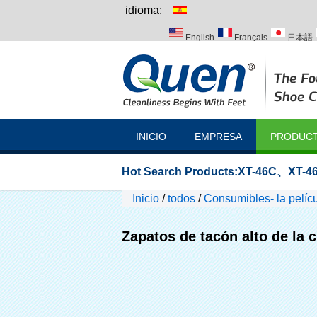
idioma:
English
Français
日本語
Italiano
Português
Русск
INICIO
EMPRESA
PRODUC
Hot Search Products:
XT-46C
、
XT-46
Inicio
/
todos
/
Consumibles- la pelícu
Zapatos de tacón alto de la c