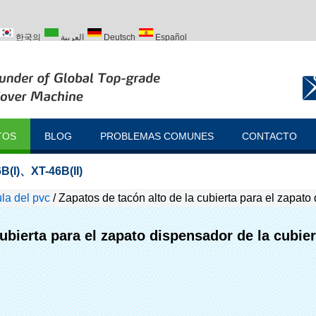
한국의
العربية
Deutsch
Español
ий
Türk
TOS
BLOG
PROBLEMAS COMUNES
CONTACTO
B(I)
、
XT-46B(II)
la del pvc
/
Zapatos de tacón alto de la cubierta para el zapato
ubierta para el zapato dispensador de la cubier