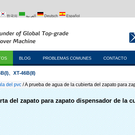
한국의
العربية
Deutsch
Español
ий
Türk
TOS
BLOG
PROBLEMAS COMUNES
CONTACTO
B(I)
、
XT-46B(II)
la del pvc
/
A prueba de agua de la cubierta del zapato para za
rta del zapato para zapato dispensador de la c