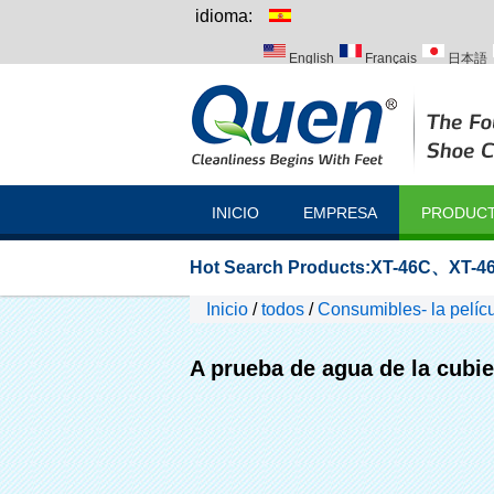
idioma:
English
Français
日本語
Italiano
Português
Русск
INICIO
EMPRESA
PRODUC
Hot Search Products:
XT-46C
、
XT-46
Inicio
/
todos
/
Consumibles- la pelícu
A prueba de agua de la cubie