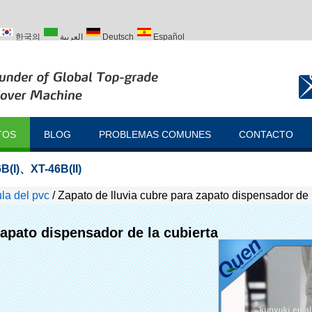
한국의
العربية
Deutsch
Español
ий
Türk
TOS
BLOG
PROBLEMAS COMUNES
CONTACTO
B(I)
、
XT-46B(II)
la del pvc
/
Zapato de lluvia cubre para zapato dispensador de 
zapato dispensador de la cubierta