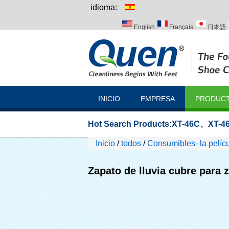
idioma:
English
Français
日本語
Italiano
Português
Русск
INICIO
EMPRESA
PRODUC
Hot Search Products:
XT-46C
、
XT-46
Inicio
/
todos
/
Consumibles- la pelícu
Zapato de lluvia cubre para 